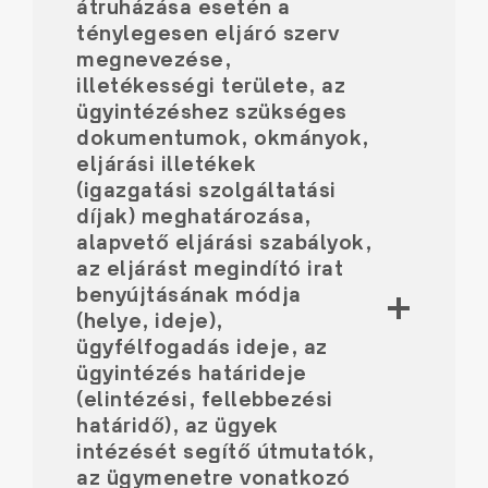
átruházása esetén a
ténylegesen eljáró szerv
megnevezése,
illetékességi területe, az
ügyintézéshez szükséges
dokumentumok, okmányok,
eljárási illetékek
(igazgatási szolgáltatási
díjak) meghatározása,
alapvető eljárási szabályok,
az eljárást megindító irat
benyújtásának módja
(helye, ideje),
ügyfélfogadás ideje, az
ügyintézés határideje
(elintézési, fellebbezési
határidő), az ügyek
intézését segítő útmutatók,
az ügymenetre vonatkozó