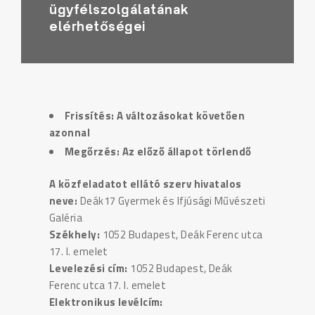
ügyfélszolgálatának
elérhetőségei
Frissítés: A változásokat követően
azonnal
Megőrzés: Az előző állapot törlendő
A közfeladatot ellátó szerv hivatalos
neve:
Deák17 Gyermek és Ifjúsági Művészeti
Galéria
Székhely:
1052 Budapest, Deák Ferenc utca
17. I. emelet
Levelezési cím:
1052 Budapest, Deák
Ferenc utca 17. I. emelet
Elektronikus levélcím: