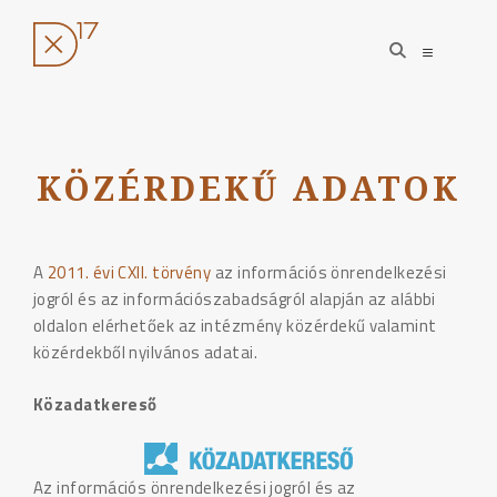
open
open
search
sidebar
form
Ugrás
a
tartalomhoz
KÖZÉRDEKŰ ADATOK
A
2011. évi CXII. törvény
az információs önrendelkezési
jogról és az információszabadságról alapján az alábbi
oldalon elérhetőek az intézmény közérdekű valamint
közérdekből nyilvános adatai.
Közadatkereső
Az információs önrendelkezési jogról és az