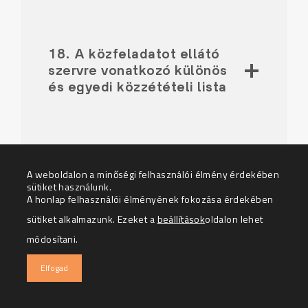
18. A közfeladatot ellátó
szervre vonatkozó különös
és egyedi közzétételi lista
19. A közfeladatot ellátó
A weboldalon a minőségi felhasználói élmény érdekében
szerv kezelésében levő, a
sütiket használunk.
közadatok
A honlap felhasználói élményének fokozása érdekében
újrahasznosításáról szóló
sütiket alkalmazunk. Ezeket a
beállítások
oldalon lehet
törvény szerint
módosítani.
újrahasznosítás céljára
elérhető kulturális
Elfogad
közadatok listája a
rendelkezésre álló
formátumok