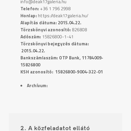
info@deak17galeria.hu
Telefon:
+36 1 796 2998
Honlap:
https://deak17galeria.hu/
Alapítás dátuma: 2015.04.22.
Törzskönyvi azonosító:
826808
Adószám:
15826800-1-41
Törzskönyvi bejegyzés dátuma:
2015.04.22.
Bankszámlaszám: OTP Bank, 11784009-
15826800
KSH azonosító: 15826800-9004-322-01
Archívum:
2. A közfeladatot ellátó