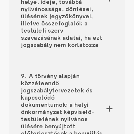
helye, ideje, továbbá
nyilvánossága, döntései,
ülésének jegyzőkönyvei,
illetve összefoglalói; a
testületi szerv
szavazásának adatai, ha ezt
jogszabály nem korlátozza
9. A törvény alapján
közzéteendő
jogszabálytervezetek és
kapcsolódó
dokumentumok; a helyi
önkormányzat képviselő-
testületének nyilvános
ülésére benyújtott
előterjesztések a benyújtás