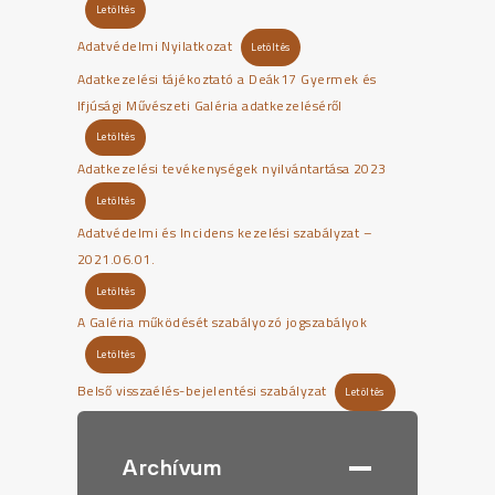
Letöltés
Adatvédelmi Nyilatkozat
Letöltés
Adatkezelési tájékoztató a Deák17 Gyermek és
Ifjúsági Művészeti Galéria adatkezeléséről
Letöltés
Adatkezelési tevékenységek nyilvántartása 2023
Letöltés
Adatvédelmi és Incidens kezelési szabályzat –
2021.06.01.
Letöltés
A Galéria működését szabályozó jogszabályok
Letöltés
Belső visszaélés-bejelentési szabályzat
Letöltés
Archívum