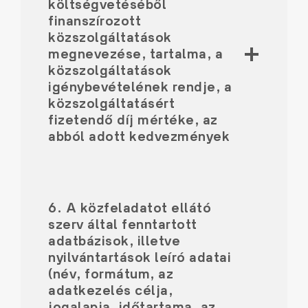
költségvetéséből
finanszírozott
közszolgáltatások
megnevezése, tartalma, a
közszolgáltatások
igénybevételének rendje, a
közszolgáltatásért
fizetendő díj mértéke, az
abból adott kedvezmények
6. A közfeladatot ellátó
szerv által fenntartott
adatbázisok, illetve
nyilvántartások leíró adatai
(név, formátum, az
adatkezelés célja,
jogalapja, időtartama, az