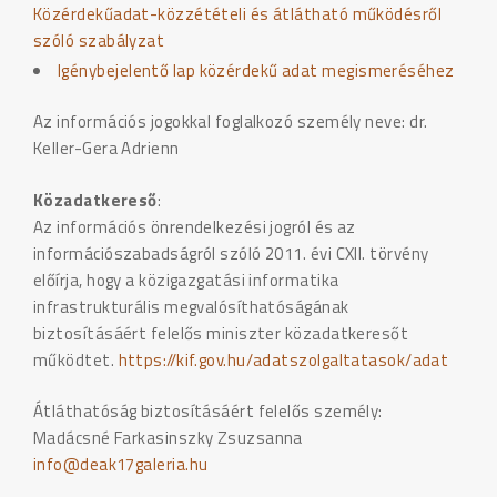
Közérdekűadat-közzétételi és átlátható működésről
szóló szabályzat
Igénybejelentő lap közérdekű adat megismeréséhez
Az információs jogokkal foglalkozó személy neve: dr.
Keller-Gera Adrienn
Közadatkereső
:
Az információs önrendelkezési jogról és az
információszabadságról szóló 2011. évi CXII. törvény
előírja, hogy a közigazgatási informatika
infrastrukturális megvalósíthatóságának
biztosításáért felelős miniszter közadatkeresőt
működtet.
https://kif.gov.hu/adatszolgaltatasok/adat
Átláthatóság biztosításáért felelős személy:
Madácsné Farkasinszky Zsuzsanna
info@deak17galeria.hu