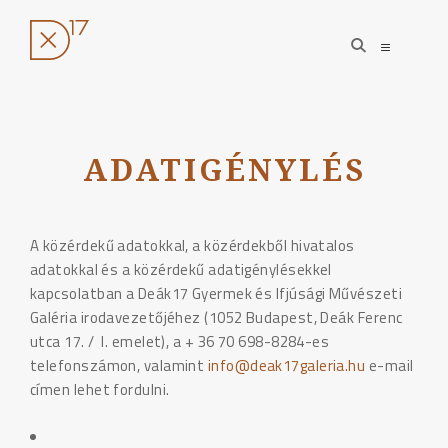
open
open
search
sidebar
form
Ugrás
a
tartalomhoz
ADATIGÉNYLÉS
A közérdekű adatokkal, a közérdekből hivatalos
adatokkal és a közérdekű adatigénylésekkel
kapcsolatban a Deák17 Gyermek és Ifjúsági Művészeti
Galéria irodavezetőjéhez (1052 Budapest, Deák Ferenc
utca 17. / I. emelet), a + 36 70 698-8284-es
telefonszámon, valamint
info@deak17galeria.hu
e-mail
címen lehet fordulni.