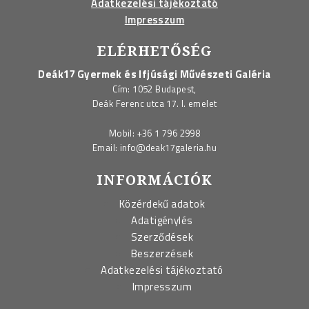
Adatkezelési tájékoztató
Impresszum
ELÉRHETŐSÉG
Deák17 Gyermek és Ifjúsági Művészeti Galéria
Cím: 1052 Budapest,
Deák Ferenc utca 17. I. emelet
Mobil:
+36 1 796 2998
Email:
info@deak17galeria.hu
INFORMÁCIÓK
Közérdekű adatok
Adatigénylés
Szerződések
Beszerzések
Adatkezelési tájékoztató
Impresszum