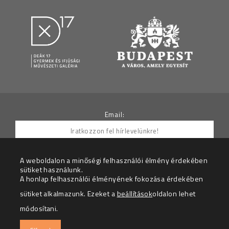
Email:
A weboldalon a minőségi felhasználói élmény érdekében
sütiket használunk.
Hozzájárulok ahhoz, hogy az Adatkezelő részemre
A honlap felhasználói élményének fokozása érdekében
hírleveleket küldjön.
sütiket alkalmazunk. Ezeket a
beállítások
oldalon lehet
Az adatkezelési tájékoztatót megértettem.
módosítani.
© 2026 – Deák 17 Gyermek és Ifjúsági Galéria – Minden