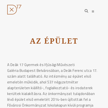
open
open
search
sidebar
form
Ugrás
a
tartalomhoz
AZ ÉPÜLET
A Deák 17 Gyermek és Ifjúsági Művészeti
Galéria Budapest Belvárosában, a Deák Ferenc utca 17.
szám alatt található. Az intézmény az épület első
emeletén működik, ahol 537 négyzetméter
alapterületen kiállító-, foglalkoztató- és irodaterek
kerültek kialakításra. Az önkormányzat tulajdonában
lévő épület első emeletét 2014-ben újítottak fel a
Fővárosi Önkormányzat Iskolakapun kívüli programja