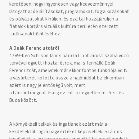
keretében, hogy ingyenesen vagy kedvezménnyel
látogatható kiállításokat, programokat, foglalkozásokat
és pályázatokat kínáljon, és ezáltal hozzájáruljon a
fiatalok kortárs vizuális kultúra területén szerzett
tudásának bővítéséhez.
A Deák Ferenc utcáról
1789-ben Schilson János báró (a Lipótvárost szabályozó
tervével együtt) hozta létre a ma is fennálló Deák
Ferenc utcát, amelynek már ekkor fontos funkciója volt:
a vásárteret kötötte össze a hajóhíddal. Ez ekkoriban
azért is nagy jelentőségű volt, mert
a Lánchíd megépítéséig ez volt az egyetlen út Pest és
Buda között.
A környékbeli telkek és ingatlanok ezért már a
kezdetektől fogva nagy értéket képviseltek. Számos
lenyűgöző, a kor legnagyobb tervezői által megálmodott