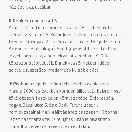
ház épült az utcában.
A Deák Ferenc utca 17.
Az itt található hatemeletes lakó- és irodaépületet
a Révész Sámuel és Kollár József alkotta építész páros
tervezte (ahogy a 23. szám alatt található épületet is).
Az épület eredetileg a német Jugendstil-architektúra
jegyeit hordozta, a homlokzatot azonban 1912 óta
többször átépítették. Ennek köszönhetően idővel
sokkal egyszerűbb, modernebb külsőt öltött.
1976-ban az épület műemléki védettség alá került,
majd a 2000-es években korhűen állították helyre, hogy
tökéletesen illeszkedjen környezetébe. Érdekesség,
hogy a Bécsi utca 5. és a Deák Ferenc utca 17.
homlokzatainak helyreállításához összesen 16 tonna
rezet használtak fel. A felújítás után is olvasható
maradt a tervezők neve az épület falán.