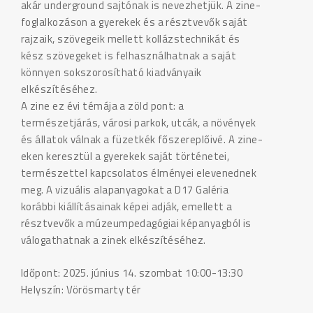
akár underground sajtónak is nevezhetjük. A zine-
foglalkozáson a gyerekek és a résztvevők saját
rajzaik, szövegeik mellett kollázstechnikát és
kész szövegeket is felhasználhatnak a saját
könnyen sokszorosítható kiadványaik
elkészítéséhez.
A zine ez évi témája a zöld pont: a
természetjárás, városi parkok, utcák, a növények
és állatok válnak a füzetkék főszereplőivé. A zine-
eken keresztül a gyerekek saját történetei,
természettel kapcsolatos élményei elevenednek
meg. A vizuális alapanyagokat a D17 Galéria
korábbi kiállításainak képei adják, emellett a
résztvevők a múzeumpedagógiai képanyagból is
válogathatnak a zinek elkészítéséhez.
Időpont: 2025. június 14. szombat 10:00-13:30
Helyszín: Vörösmarty tér