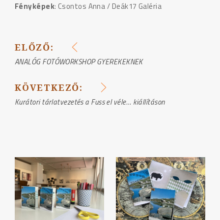
Fényképek
: Csontos Anna / Deák17 Galéria
ELŐZŐ:
BEJEGYZÉS
ANALÓG FOTÓWORKSHOP GYEREKEKNEK
NAVIGÁCIÓ
KÖVETKEZŐ:
Kurátori tárlatvezetés a Fuss el véle… kiállításon