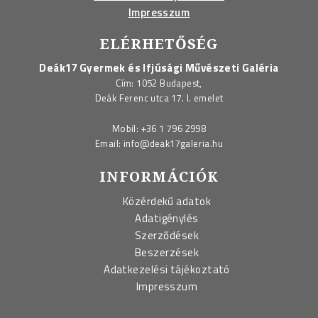
Impresszum
ELÉRHETŐSÉG
Deák17 Gyermek és Ifjúsági Művészeti Galéria
Cím: 1052 Budapest,
Deák Ferenc utca 17. I. emelet
Mobil:
+36 1 796 2998
Email:
info@deak17galeria.hu
INFORMÁCIÓK
Közérdekű adatok
Adatigénylés
Szerződések
Beszerzések
Adatkezelési tájékoztató
Impresszum