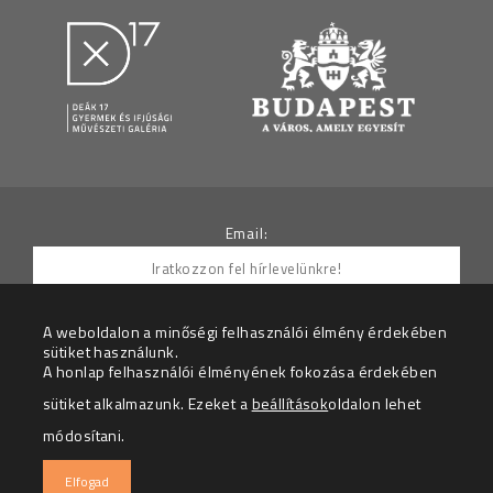
Email:
A weboldalon a minőségi felhasználói élmény érdekében
sütiket használunk.
Hozzájárulok ahhoz, hogy az Adatkezelő részemre
A honlap felhasználói élményének fokozása érdekében
hírleveleket küldjön.
sütiket alkalmazunk. Ezeket a
beállítások
oldalon lehet
Az adatkezelési tájékoztatót megértettem.
módosítani.
© 2026 – Deák 17 Gyermek és Ifjúsági Galéria – Minden
Elfogad