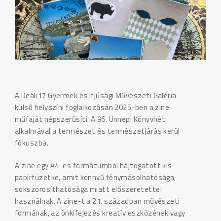
A Deák17 Gyermek és Ifjúsági Művészeti Galéria
külső helyszíni foglalkozásán 2025-ben a zine
műfaját népszerűsíti. A 96. Ünnepi Könyvhét
alkalmával a természet és természetjárás kerül
fókuszba.
A zine egy A4-es formátumból hajtogatott kis
papírfüzetke, amit könnyű fénymásolhatósága,
sokszorosíthatósága miatt előszeretettel
használnak. A zine-t a 21. században művészeti
formának, az önkifejezés kreatív eszközének vagy