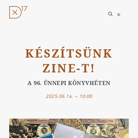
open
open
search
sidebar
form
Ugrás
a
KÉSZÍTSÜNK
tartalomhoz
ZINE-T!
A 96. ÜNNEPI KÖNYVHÉTEN
2025.06.14. – 10:00