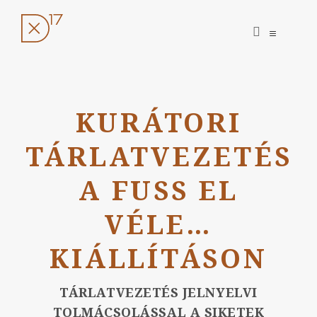
open
open
search
sidebar
form
Ugrás
a
KURÁTORI
tartalomhoz
TÁRLATVEZETÉS
A FUSS EL
VÉLE…
KIÁLLÍTÁSON
TÁRLATVEZETÉS JELNYELVI
TOLMÁCSOLÁSSAL A SIKETEK