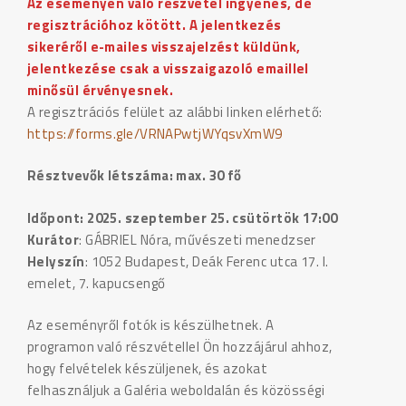
Az eseményen való részvétel ingyenes, de
regisztrációhoz kötött. A jelentkezés
sikeréről e-mailes visszajelzést küldünk,
jelentkezése csak a visszaigazoló emaillel
minősül érvényesnek.
A regisztrációs felület az alábbi linken elérhető:
https://forms.gle/VRNAPwtjWYqsvXmW9
Résztvevők létszáma: max. 30 fő
Időpont: 2025. szeptember 25. csütörtök 17:00
Kurátor
: GÁBRIEL Nóra, művészeti menedzser
Helyszín
: 1052 Budapest, Deák Ferenc utca 17. I.
emelet, 7. kapucsengő
Az eseményről fotók is készülhetnek. A
programon való részvétellel Ön hozzájárul ahhoz,
hogy felvételek készüljenek, és azokat
felhasználjuk a Galéria weboldalán és közösségi