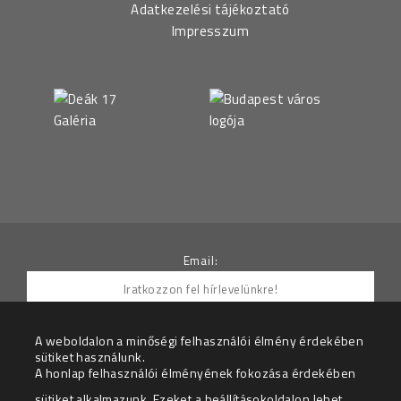
Adatkezelési tájékoztató
Impresszum
Email:
A weboldalon a minőségi felhasználói élmény érdekében
sütiket használunk.
Hozzájárulok ahhoz, hogy az Adatkezelő részemre
A honlap felhasználói élményének fokozása érdekében
hírleveleket küldjön.
sütiket alkalmazunk. Ezeket a
beállítások
oldalon lehet