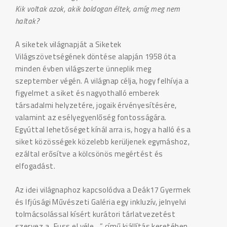
Kik voltak azok, akik boldogan éltek, amíg meg nem
haltak?
A siketek világnapját a Siketek
Világszövetségének döntése alapján 1958 óta
minden évben világszerte ünneplik meg
szeptember végén. A világnap célja, hogy felhívja a
figyelmet a siket és nagyothalló emberek
társadalmi helyzetére, jogaik érvényesítésére,
valamint az esélyegyenlőség fontosságára.
Egyúttal lehetőséget kínál arra is, hogy a halló és a
siket közösségek közelebb kerüljenek egymáshoz,
ezáltal erősítve a kölcsönös megértést és
elfogadást.
Az idei világnaphoz kapcsolódva a Deák17 Gyermek
és Ifjúsági Művészeti Galéria egy inkluzív, jelnyelvi
tolmácsolással kísért kurátori tárlatvezetést
szervez a „Fuss el véle…” című kiállítás keretében.