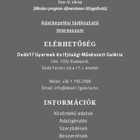
Szo-V: zárva
(Minden program díjmentesen látogatható.)
Adatkezelési tájékoztató
Impresszum
ELÉRHETŐSÉG
Deák17 Gyermek és Ifjúsági Művészeti Galéria
Cím: 1052 Budapest,
Deák Ferenc utca 17. I. emelet
Mobil:
+36 1 796 2998
Email:
info@deak17galeria.hu
INFORMÁCIÓK
Közérdekű adatok
Adatigénylés
Szerződések
Beszerzések