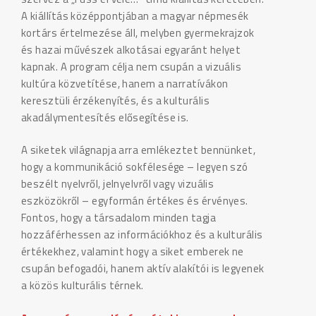
A kiállítás középpontjában a magyar népmesék
kortárs értelmezése áll, melyben gyermekrajzok
és hazai művészek alkotásai egyaránt helyet
kapnak. A program célja nem csupán a vizuális
kultúra közvetítése, hanem a narratívákon
keresztüli érzékenyítés, és a kulturális
akadálymentesítés elősegítése is.
A siketek világnapja arra emlékeztet bennünket,
hogy a kommunikáció sokfélesége – legyen szó
beszélt nyelvről, jelnyelvről vagy vizuális
eszközökről – egyformán értékes és érvényes.
Fontos, hogy a társadalom minden tagja
hozzáférhessen az információkhoz és a kulturális
értékekhez, valamint hogy a siket emberek ne
csupán befogadói, hanem aktív alakítói is legyenek
a közös kulturális térnek.