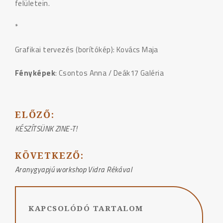
felületein.
*
Grafikai tervezés (borítókép): Kovács Maja
Fényképek
: Csontos Anna / Deák17 Galéria
ELŐZŐ:
BEJEGYZÉS
KÉSZÍTSÜNK ZINE-T!
NAVIGÁCIÓ
KÖVETKEZŐ:
Aranygyapjú workshop Vidra Rékával
KAPCSOLÓDÓ TARTALOM