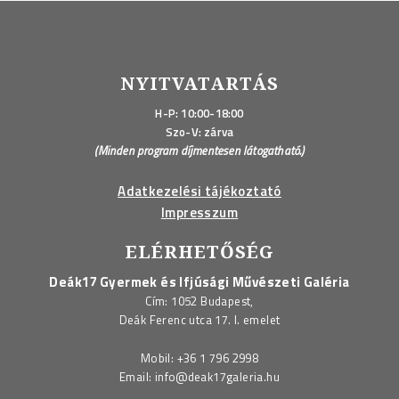
NYITVATARTÁS
H-P: 10:00-18:00
Szo-V: zárva
(Minden program díjmentesen látogatható.)
Adatkezelési tájékoztató
Impresszum
ELÉRHETŐSÉG
Deák17 Gyermek és Ifjúsági Művészeti Galéria
Cím: 1052 Budapest,
Deák Ferenc utca 17. I. emelet
Mobil:
+36 1 796 2998
Email:
info@deak17galeria.hu