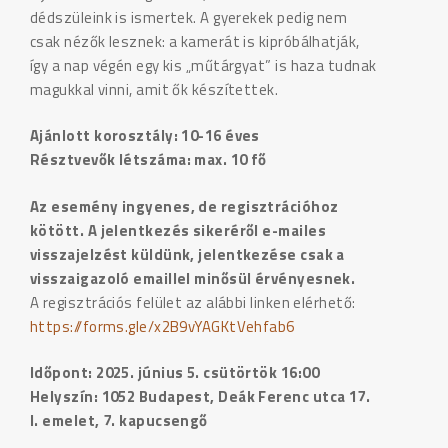
dédszüleink is ismertek. A gyerekek pedig nem
csak nézők lesznek: a kamerát is kipróbálhatják,
így a nap végén egy kis „műtárgyat” is haza tudnak
magukkal vinni, amit ők készítettek.
Ajánlott korosztály: 10-16 éves
Résztvevők létszáma: max. 10 fő
Az esemény ingyenes, de regisztrációhoz
kötött. A jelentkezés sikeréről e-mailes
visszajelzést küldünk, jelentkezése csak a
visszaigazoló emaillel minősül érvényesnek.
A regisztrációs felület az alábbi linken elérhető:
https://forms.gle/x2B9vYAGKtVehfab6
Időpont: 2025. június 5. csütörtök 16:00
Helyszín: 1052 Budapest, Deák Ferenc utca 17.
I. emelet, 7. kapucsengő