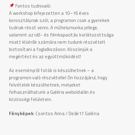
Fontos tudnivaló:
A workshop kifejezetten a 10–16 éves
korosztálynak szól, a programon csak a gyerekek
tudnak részt venni. A műhelymunka jellege,
valamint az idő- és filmkapacitás korlátozottsága
miatt kísérők számára nem tudunk részvételt
biztosítani a foglalkozáson. Köszönjük a
megértést és az együttműködést!
Az eseményről fotók is készülhetnek – a
programon való részvétellel Ön hozzájárul, hogy
felvételek készülhetnek, melyeket
felhasználhatunk a Galéria weboldalán és
közösségi felületein.
Fényképek
: Csontos Anna / Deák17 Galéria