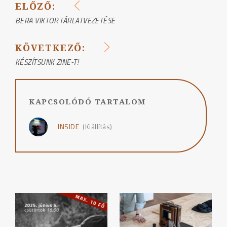
ELŐZŐ:
BEJEGYZÉS
BERA VIKTOR TÁRLATVEZETÉSE
NAVIGÁCIÓ
KÖVETKEZŐ:
KÉSZÍTSÜNK ZINE-T!
KAPCSOLÓDÓ TARTALOM
INSIDE
(Kiállítás)