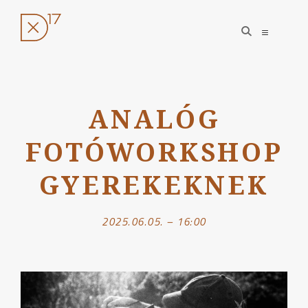
open
open
search
sidebar
form
Ugrás
a
ANALÓG
tartalomhoz
FOTÓWORKSHOP
GYEREKEKNEK
2025.06.05. – 16:00