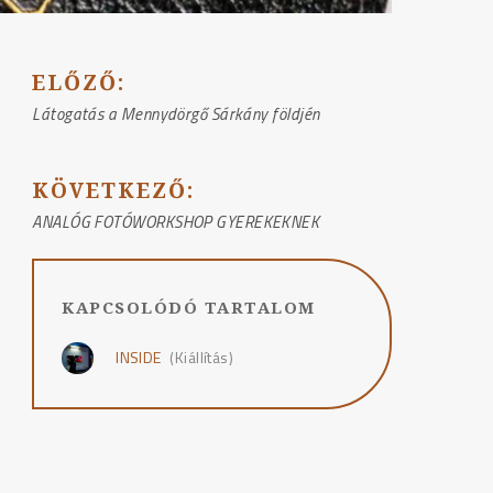
BEJEGYZÉS
ELŐZŐ:
NAVIGÁCIÓ
Látogatás a Mennydörgő Sárkány földjén
KÖVETKEZŐ:
ANALÓG FOTÓWORKSHOP GYEREKEKNEK
KAPCSOLÓDÓ TARTALOM
INSIDE
(Kiállítás)