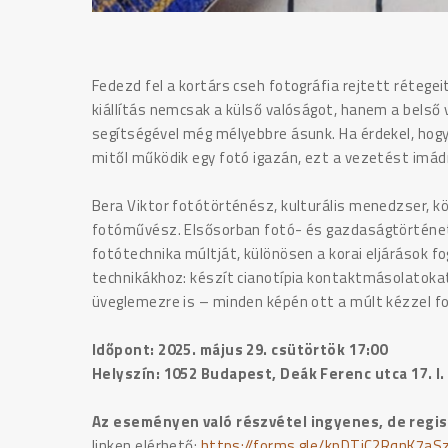
Fedezd fel a kortárs cseh fotográfia rejtett rétegei
kiállítás nemcsak a külső valóságot, hanem a belső
segítségével még mélyebbre ásunk. Ha érdekel, hogya
mitől működik egy fotó igazán, ezt a vezetést imád
Bera Viktor fotótörténész, kulturális menedzser, k
fotóművész. Elsősorban fotó- és gazdaságtörténet
fotótechnika múltját, különösen a korai eljárások f
technikákhoz: készít cianotípia kontaktmásolatokat
üveglemezre is – minden képén ott a múlt kézzel f
Időpont: 2025. május 29. csütörtök 17:00
Helyszín: 1052 Budapest, Deák Ferenc utca 17. I
Az eseményen való részvétel ingyenes, de regi
linken elérhető:
https://forms.gle/kpDTjC2RqnK7aS