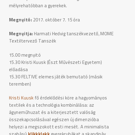
mélyrehatóbban a gyerekek.
Megnyitó:
2017. október 7. 15 óra
Megnyitja:
Harmati Hedvig tanszékvezető, MOME
Textiltervező Tanszék
15.00 megnyitó
15.30 Kristi Kuusk (Észt Művészeti Egyetem)
előadása
15.30 FELTIVE elemes játék bemutató (másik
teremben)
Kristi Kuusk
fő érdeklődési köre a hagyományos
textilek és a technológia kombinálása: az
ágyneműhuzat és a kiterjesztett valóság
összekapcsolásával egészen új dimenzióba
helyezi a megszokott esti mesét. A minimalista
szabású
klikkklakk
gyerekruhákat a skandináv