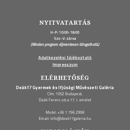
NYITVATARTÁS
H-P: 10:00-18:00
Szo-V: zárva
(Minden program díjmentesen látogatható.)
Adatkezelési tájékoztató
Impresszum
ELÉRHETŐSÉG
Deák17 Gyermek és Ifjúsági Művészeti Galéria
Cím: 1052 Budapest,
Deák Ferenc utca 17. I. emelet
Mobil:
+36 1 796 2998
Email:
info@deak17galeria.hu