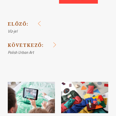
ELŐZŐ:
BEJEGYZÉS
Víz-jel
NAVIGÁCIÓ
KÖVETKEZŐ:
Polish Urban Art