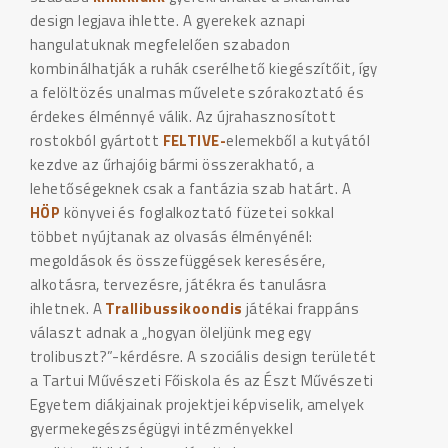
design legjava ihlette. A gyerekek aznapi
hangulatuknak megfelelően szabadon
kombinálhatják a ruhák cserélhető kiegészítőit, így
a felöltözés unalmas művelete szórakoztató és
érdekes élménnyé válik. Az újrahasznosított
rostokból gyártott
FELTIVE-
elemekből a kutyától
kezdve az űrhajóig bármi összerakható, a
lehetőségeknek csak a fantázia szab határt. A
HÖP
könyvei és foglalkoztató füzetei sokkal
többet nyújtanak az olvasás élményénél:
megoldások és összefüggések keresésére,
alkotásra, tervezésre, játékra és tanulásra
ihletnek. A
Trallibussikoondis
játékai frappáns
választ adnak a „hogyan öleljünk meg egy
trolibuszt?”-kérdésre. A szociális design területét
a Tartui Művészeti Főiskola és az Észt Művészeti
Egyetem diákjainak projektjei képviselik, amelyek
gyermekegészségügyi intézményekkel