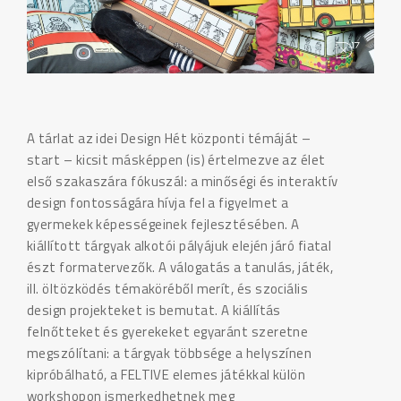
A tárlat az idei Design Hét központi témáját –
start – kicsit másképpen (is) értelmezve az élet
első szakaszára fókuszál: a minőségi és interaktív
design fontosságára hívja fel a figyelmet a
gyermekek képességeinek fejlesztésében. A
kiállított tárgyak alkotói pályájuk elején járó fiatal
észt formatervezők. A válogatás a tanulás, játék,
ill. öltözködés témaköréből merít, és szociális
design projekteket is bemutat. A kiállítás
felnőtteket és gyerekeket egyaránt szeretne
megszólítani: a tárgyak többsége a helyszínen
kipróbálható, a FELTIVE elemes játékkal külön
workshopon ismerkedhetnek meg