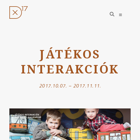
open
open
search
sidebar
form
Ugrás
a
JÁTÉKOS
tartalomhoz
INTERAKCIÓK
2017.10.07. – 2017.11.11.