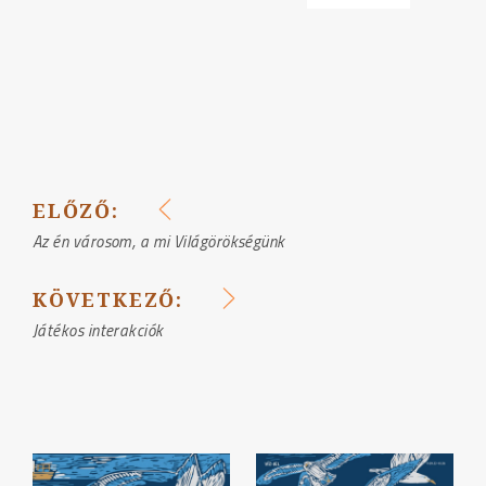
ELŐZŐ:
BEJEGYZÉS
Az én városom, a mi Világörökségünk
NAVIGÁCIÓ
KÖVETKEZŐ:
Játékos interakciók