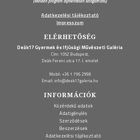
(Minden program díjmentesen látogatható.)
Adatkezelési tájékoztató
Impresszum
ELÉRHETŐSÉG
Deák17 Gyermek és Ifjúsági Művészeti Galéria
Cím: 1052 Budapest,
Deák Ferenc utca 17. I. emelet
Mobil:
+36 1 796 2998
Email:
info@deak17galeria.hu
INFORMÁCIÓK
Közérdekű adatok
Adatigénylés
Szerződések
Beszerzések
Adatkezelési tájékoztató