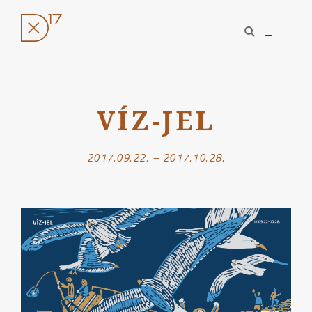
open
open
search
sidebar
form
Ugrás
a
VÍZ-JEL
tartalomhoz
2017.09.22. – 2017.10.28.