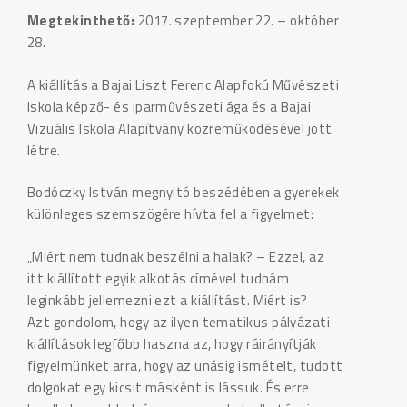
Megtekinthető:
2017. szeptember 22. – október
28.
A kiállítás a Bajai Liszt Ferenc Alapfokú Művészeti
Iskola képző- és iparművészeti ága és a Bajai
Vizuális Iskola Alapítvány közreműködésével jött
létre.
Bodóczky István megnyitó beszédében a gyerekek
különleges szemszögére hívta fel a figyelmet:
„Miért nem tudnak beszélni a halak? – Ezzel, az
itt kiállított egyik alkotás címével tudnám
leginkább jellemezni ezt a kiállítást. Miért is?
Azt gondolom, hogy az ilyen tematikus pályázati
kiállítások legfőbb haszna az, hogy ráirányítják
figyelmünket arra, hogy az unásig ismételt, tudott
dolgokat egy kicsit másként is lássuk. És erre