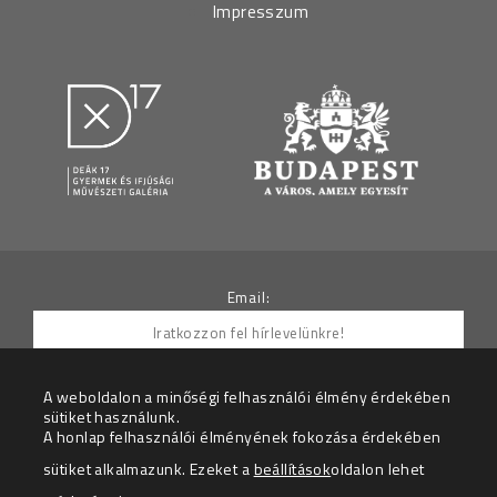
Impresszum
Email:
A weboldalon a minőségi felhasználói élmény érdekében
sütiket használunk.
Hozzájárulok ahhoz, hogy az Adatkezelő részemre
A honlap felhasználói élményének fokozása érdekében
hírleveleket küldjön.
sütiket alkalmazunk. Ezeket a
beállítások
oldalon lehet
Az adatkezelési tájékoztatót megértettem.