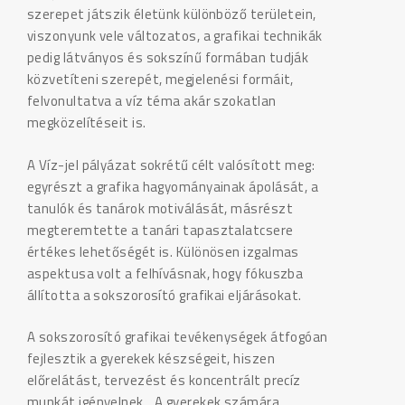
szerepet játszik életünk különböző területein,
viszonyunk vele változatos, a grafikai technikák
pedig látványos és sokszínű formában tudják
közvetíteni szerepét, megjelenési formáit,
felvonultatva a víz téma akár szokatlan
megközelítéseit is.
A Víz-jel pályázat sokrétű célt valósított meg:
egyrészt a grafika hagyományainak ápolását, a
tanulók és tanárok motiválását, másrészt
megteremtette a tanári tapasztalatcsere
értékes lehetőségét is. Különösen izgalmas
aspektusa volt a felhívásnak, hogy fókuszba
állította a sokszorosító grafikai eljárásokat.
A sokszorosító grafikai tevékenységek átfogóan
fejlesztik a gyerekek készségeit, hiszen
előrelátást, tervezést és koncentrált precíz
munkát igényelnek. „A gyerekek számára