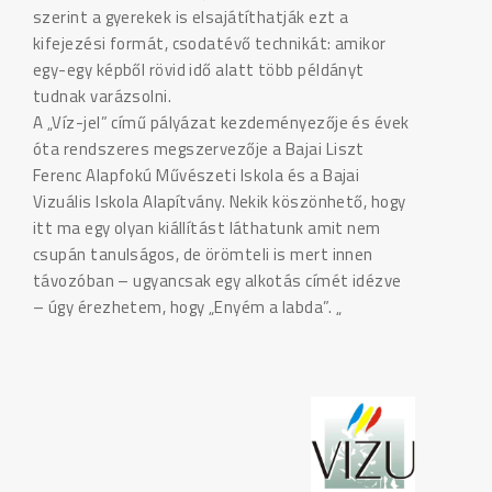
szerint a gyerekek is elsajátíthatják ezt a
kifejezési formát, csodatévő technikát: amikor
egy-egy képből rövid idő alatt több példányt
tudnak varázsolni.
A „Víz-jel” című pályázat kezdeményezője és évek
óta rendszeres megszervezője a Bajai Liszt
Ferenc Alapfokú Művészeti Iskola és a Bajai
Vizuális Iskola Alapítvány. Nekik köszönhető, hogy
itt ma egy olyan kiállítást láthatunk amit nem
csupán tanulságos, de örömteli is mert innen
távozóban – ugyancsak egy alkotás címét idézve
– úgy érezhetem, hogy „Enyém a labda”. „