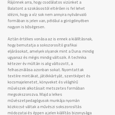
Rájönnek arra, hogy csodálatos vizünket a
Balatont a szokásostól eltérően is fel lehet
idézni, hogy a víz sok nem annyira nyilvánvaló
formában is jelen van, például a görögdinyében
nagyon is bőségesen.
Aztán értékes vonása az is ennek a kiállításnak,
hogy bemutatja a sokszorosító grafikai
eljárásokat, amelyek olyanok mint a Duna: mindig
ugyanaz és mégis mindig változik. A technika
kétezer év múltán is alig változott, a
felhasználása azonban sokat. Nyomtattak
textilre mintákat, játékkártyát, szentképet és
kocsmajelenetet, könyveket és világhírű
művészek alkotásait metszetes formában
megsokszorozva. Majd a lelkes
művészetpedagógusok munkája nyomán
közkiccsé váltak a művészi sokszorosítás
módozatai és éppen a jelen kiállítás bizonysága