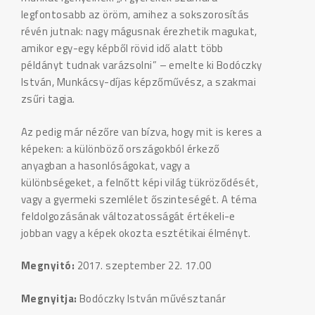
legfontosabb az öröm, amihez a sokszorosítás
révén jutnak: nagy mágusnak érezhetik magukat,
amikor egy-egy képből rövid idő alatt több
példányt tudnak varázsolni” – emelte ki Bodóczky
István, Munkácsy-díjas képzőművész, a szakmai
zsűri tagja.
Az pedig már nézőre van bízva, hogy mit is keres a
képeken: a különböző országokból érkező
anyagban a hasonlóságokat, vagy a
különbségeket, a felnőtt képi világ tükröződését,
vagy a gyermeki szemlélet őszinteségét. A téma
feldolgozásának változatosságát értékeli-e
jobban vagy a képek okozta esztétikai élményt.
Megnyitó:
2017. szeptember 22. 17.00
Megnyitja:
Bodóczky István művésztanár