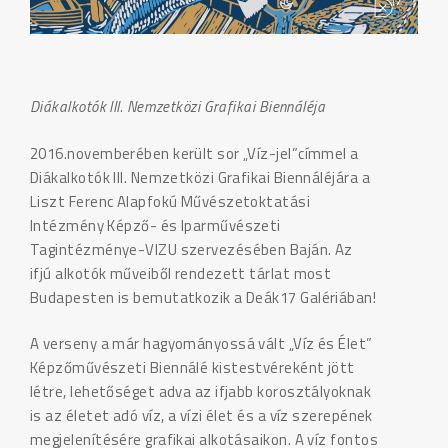
Diákalkotók III. Nemzetközi Grafikai Biennáléja
2016.novemberében került sor „Víz-jel”címmel a
Diákalkotók III. Nemzetközi Grafikai Biennáléjára a
Liszt Ferenc Alapfokú Művészetoktatási
Intézmény Képző- és Iparművészeti
Tagintézménye-VIZU szervezésében Baján. Az
ifjú alkotók műveiből rendezett tárlat most
Budapesten is bemutatkozik a Deák17 Galériában!
A verseny a már hagyományossá vált „Víz és Élet”
Képzőművészeti Biennálé kistestvéreként jött
létre, lehetőséget adva az ifjabb korosztályoknak
is az életet adó víz, a vízi élet és a víz szerepének
megjelenítésére grafikai alkotásaikon. A víz fontos