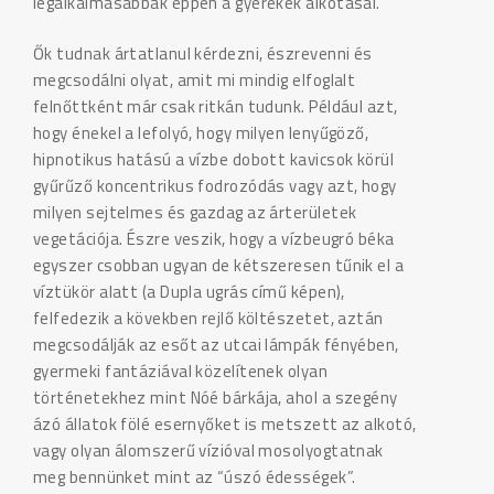
legalkalmasabbak éppen a gyerekek alkotásai.
Ők tudnak ártatlanul kérdezni, észrevenni és
megcsodálni olyat, amit mi mindig elfoglalt
felnőttként már csak ritkán tudunk. Például azt,
hogy énekel a lefolyó, hogy milyen lenyűgöző,
hipnotikus hatású a vízbe dobott kavicsok körül
gyűrűző koncentrikus fodrozódás vagy azt, hogy
milyen sejtelmes és gazdag az árterületek
vegetációja. Észre veszik, hogy a vízbeugró béka
egyszer csobban ugyan de kétszeresen tűnik el a
víztükör alatt (a Dupla ugrás című képen),
felfedezik a kövekben rejlő költészetet, aztán
megcsodálják az esőt az utcai lámpák fényében,
gyermeki fantáziával közelítenek olyan
történetekhez mint Nóé bárkája, ahol a szegény
ázó állatok fölé esernyőket is metszett az alkotó,
vagy olyan álomszerű vízióval mosolyogtatnak
meg bennünket mint az “úszó édességek”.