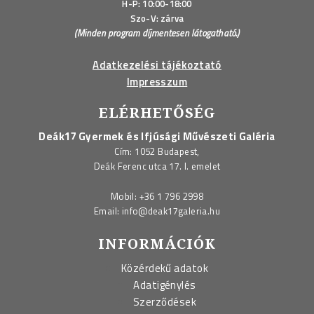
H-P: 10:00-18:00
Szo-V: zárva
(Minden program díjmentesen látogatható.)
Adatkezelési tájékoztató
Impresszum
ELÉRHETŐSÉG
Deák17 Gyermek és Ifjúsági Művészeti Galéria
Cím: 1052 Budapest,
Deák Ferenc utca 17. I. emelet
Mobil:
+36 1 796 2998
Email:
info@deak17galeria.hu
INFORMÁCIÓK
Közérdekű adatok
Adatigénylés
Szerződések