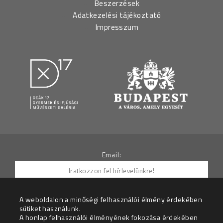
Beszerzések
Adatkezelési tájékoztató
Impresszum
Email:
A weboldalon a minőségi felhasználói élmény érdekében
sütiket használunk.
Hozzájárulok ahhoz, hogy az Adatkezelő részemre
A honlap felhasználói élményének fokozása érdekében