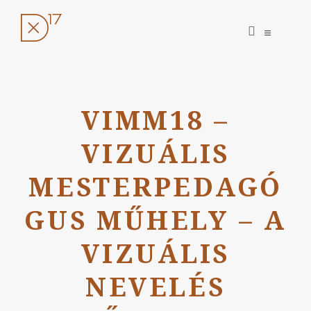
open
open
search
sidebar
form
Ugrás
a
VIMM18 –
tartalomhoz
VIZUÁLIS
MESTERPEDAGÓ
GUS MŰHELY – A
VIZUÁLIS
NEVELÉS