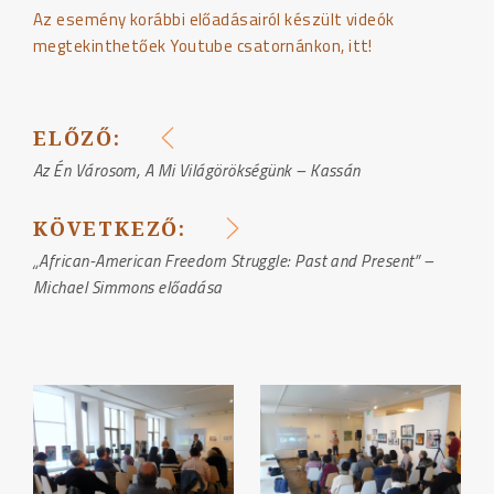
Az esemény korábbi előadásairól készült videók
megtekinthetőek Youtube csatornánkon, itt!
ELŐZŐ:
BEJEGYZÉS
Az Én Városom, A Mi Világörökségünk – Kassán
NAVIGÁCIÓ
KÖVETKEZŐ:
„African-American Freedom Struggle: Past and Present” –
Michael Simmons előadása