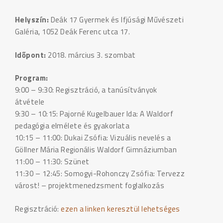
Helyszín:
Deák 17 Gyermek és Ifjúsági Művészeti
Galéria, 1052 Deák Ferenc utca 17.
Időpont:
2018. március 3. szombat
Program:
9:00 – 9:30: Regisztráció, a tanúsítványok
átvétele
9:30 – 10:15: Pajorné Kugelbauer Ida: A Waldorf
pedagógia elmélete és gyakorlata
10:15 – 11:00: Dukai Zsófia: Vizuális nevelés a
Göllner Mária Regionális Waldorf Gimnáziumban
11:00 – 11:30: Szünet
11:30 – 12:45: Somogyi-Rohonczy Zsófia: Tervezz
várost! – projektmenedzsment foglalkozás
Regisztráció:
ezen a linken keresztül lehetséges