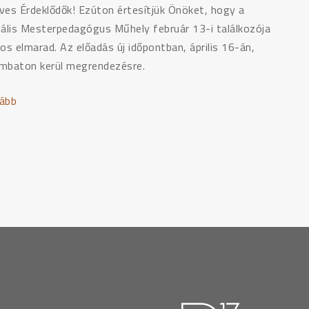
–
ves Érdeklődők! Ezúton értesítjük Önöket, hogy a
Város"
uális Mesterpedagógus Műhely február 13-i találkozója
os elmarad. Az előadás új időpontban, április 16-án,
mbaton kerül megrendezésre.
ább
"Vizuális
Mesterpedagógus
Műhely
találkozója
új
időpontban"