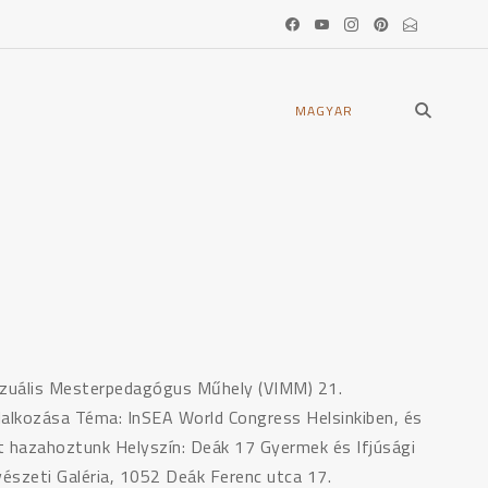
open
MAGYAR
search
form
izuális Mesterpedagógus Műhely (VIMM) 21.
lalkozása Téma: InSEA World Congress Helsinkiben, és
t hazahoztunk Helyszín: Deák 17 Gyermek és Ifjúsági
észeti Galéria, 1052 Deák Ferenc utca 17.