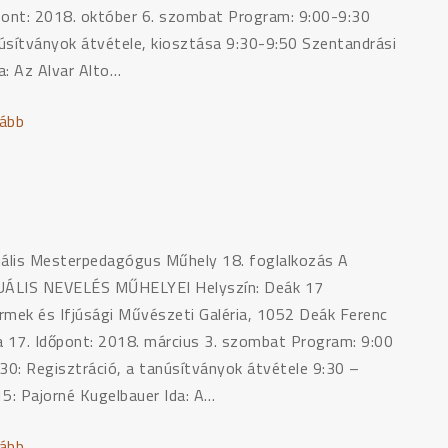
pont: 2018. október 6. szombat Program: 9:00-9:30
úsítványok átvétele, kiosztása 9:30-9:50 Szentandrási
a: Az Alvar Alto…
ább
"VIMM21
–
Vizuális
Mesterpedagógus
Műhely
–
uális Mesterpedagógus Műhely 18. foglalkozás A
„InSEA
UÁLIS NEVELÉS MŰHELYEI Helyszín: Deák 17
World
rmek és Ifjúsági Művészeti Galéria, 1052 Deák Ferenc
Congress
a 17. Időpont: 2018. március 3. szombat Program: 9:00
Helsinkiben,
:30: Regisztráció, a tanúsítványok átvétele 9:30 –
és
15: Pajorné Kugelbauer Ida: A…
amit
hazahoztunk”"
ább
"VIMM18