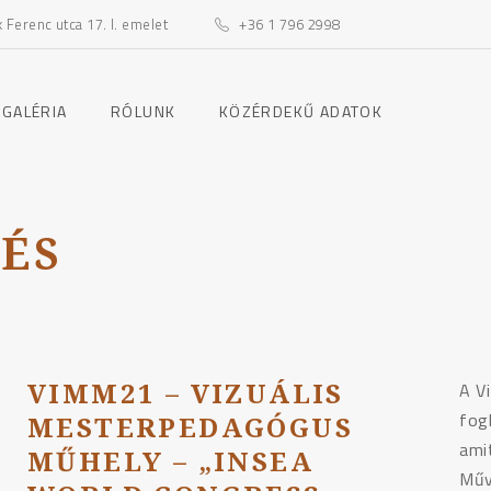
Ferenc utca 17. I. emelet
+36 1 796 2998
toggle
toggle
 GALÉRIA
RÓLUNK
KÖZÉRDEKŰ ADATOK
child
child
menu
menu
LÉS
VIMM21 – VIZUÁLIS
A V
fog
MESTERPEDAGÓGUS
ami
MŰHELY – „INSEA
Műv