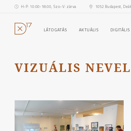
H-P: 10:00-18:00, Szo-V: zárva
1052 Budapest, Deák 
toggle
toggle
LÁTOGATÁS
AKTUÁLIS
DIGITÁLIS
child
child
menu
menu
Ugrás
a
tartalomhoz
VIZUÁLIS NEVE