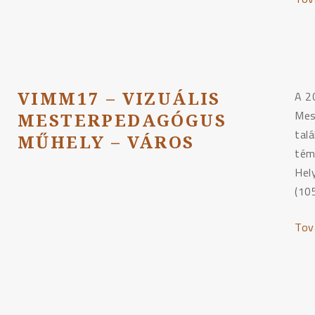
VIMM17 – VIZUÁLIS
A 2
Mes
MESTERPEDAGÓGUS
talá
MŰHELY – VÁROS
tém
Hel
(10
Tov