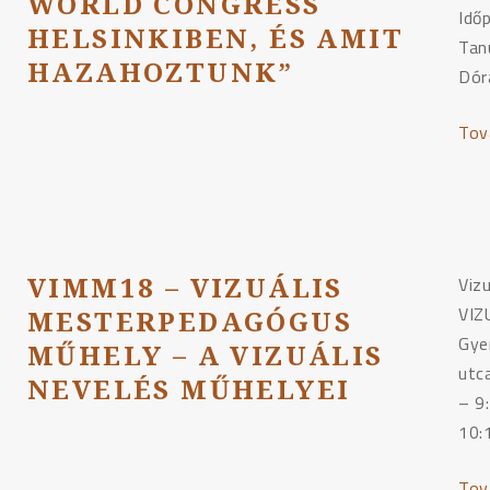
WORLD CONGRESS
Idő
HELSINKIBEN, ÉS AMIT
Tan
HAZAHOZTUNK”
Dór
Tov
VIMM18 – VIZUÁLIS
Viz
VIZ
MESTERPEDAGÓGUS
Gye
MŰHELY – A VIZUÁLIS
utc
NEVELÉS MŰHELYEI
– 9
10:
Tov