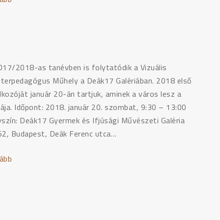
–
Vizuális
Mesterpedagógus
Műhely
–
017/2018-as tanévben is folytatódik a Vizuális
A
terpedagógus Műhely a Deák17 Galériában. 2018 első
VIZUÁLIS
lkozóját január 20-án tartjuk, aminek a város lesz a
NEVELÉS
ája. Időpont: 2018. január 20. szombat, 9:30 – 13:00
MŰHELYEI"
yszín: Deák17 Gyermek és Ifjúsági Művészeti Galéria
52, Budapest, Deák Ferenc utca…
ább
"VIMM17
–
Vizuális
Mesterpedagógus
Műhely