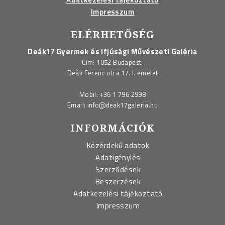
Impresszum
ELÉRHETŐSÉG
Deák17 Gyermek és Ifjúsági Művészeti Galéria
Cím: 1052 Budapest,
Deák Ferenc utca 17. I. emelet
Mobil:
+36 1 796 2998
Email:
info@deak17galeria.hu
INFORMÁCIÓK
Közérdekű adatok
Adatigénylés
Szerződések
Beszerzések
Adatkezelési tájékoztató
Impresszum