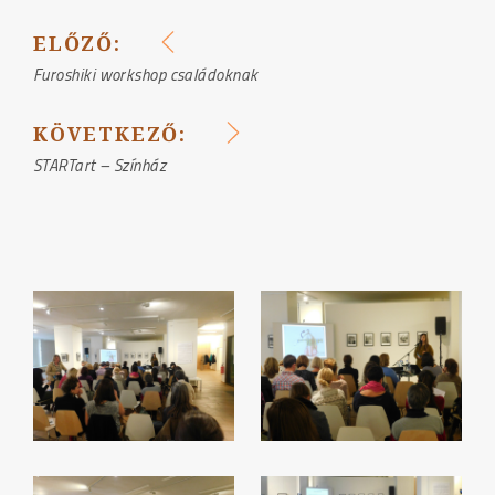
ELŐZŐ:
BEJEGYZÉS
Furoshiki workshop családoknak
NAVIGÁCIÓ
KÖVETKEZŐ:
STARTart – Színház