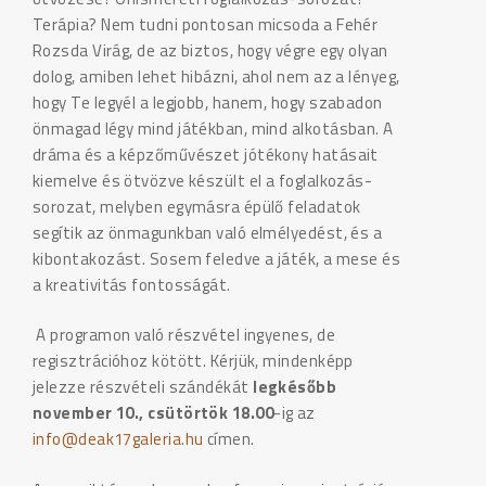
Terápia? Nem tudni pontosan micsoda a Fehér
Rozsda Virág, de az biztos, hogy végre egy olyan
dolog, amiben lehet hibázni, ahol nem az a lényeg,
hogy Te legyél a legjobb, hanem, hogy szabadon
önmagad légy mind játékban, mind alkotásban. A
dráma és a képzőművészet jótékony hatásait
kiemelve és ötvözve készült el a foglalkozás-
sorozat, melyben egymásra épülő feladatok
segítik az önmagunkban való elmélyedést, és a
kibontakozást. Sosem feledve a játék, a mese és
a kreativitás fontosságát.
A programon való részvétel ingyenes, de
regisztrációhoz kötött. Kérjük, mindenképp
jelezze részvételi szándékát
legkésőbb
november 10., csütörtök 18.00
-ig az
info@deak17galeria.hu
címen.