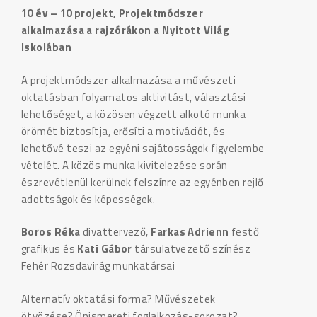
10 év – 10 projekt, Projektmódszer
alkalmazása a rajzórákon a Nyitott Világ
Iskolában
A projektmódszer alkalmazása a művészeti
oktatásban folyamatos aktivitást, választási
lehetőséget, a közösen végzett alkotó munka
örömét biztosítja, erősíti a motivációt, és
lehetővé teszi az egyéni sajátosságok figyelembe
vételét. A közös munka kivitelezése során
észrevétlenül kerülnek felszínre az egyénben rejlő
adottságok és képességek.
Boros Réka
divattervező,
Farkas Adrienn
festő
grafikus és
Kati Gábor
társulatvezető színész
Fehér Rozsdavirág munkatársai
Alternatív oktatási forma? Művészetek
ötvözése? Önismereti foglalkozás-sorozat?