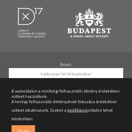
Email:
A weboldalon a minőségi felhasználói élmény érdekében
sütiket használunk.
Hozzájárulok ahhoz, hogy az Adatkezelő részemre
A honlap felhasználói élményének fokozása érdekében
hírleveleket küldjön.
sütiket alkalmazunk. Ezeket a
beállítások
oldalon lehet
Az adatkezelési tájékoztatót megértettem.
módosítani.
© 2026 – Deák 17 Gyermek és Ifjúsági Galéria – Minden
Elfogad