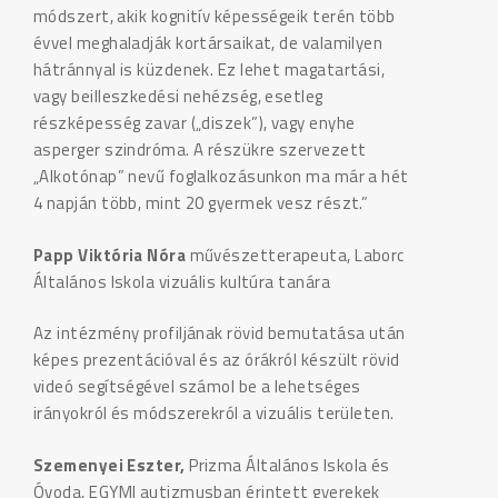
módszert, akik kognitív képességeik terén több
évvel meghaladják kortársaikat, de valamilyen
hátránnyal is küzdenek. Ez lehet magatartási,
vagy beilleszkedési nehézség, esetleg
részképesség zavar („diszek”), vagy enyhe
asperger szindróma. A részükre szervezett
„Alkotónap” nevű foglalkozásunkon ma már a hét
4 napján több, mint 20 gyermek vesz részt.”
Papp Viktória Nóra
művészetterapeuta, Laborc
Általános Iskola vizuális kultúra tanára
Az intézmény profiljának rövid bemutatása után
képes prezentációval és az órákról készült rövid
videó segítségével számol be a lehetséges
irányokról és módszerekról a vizuális területen.
Szemenyei Eszter,
Prizma Általános Iskola és
Óvoda, EGYMI autizmusban érintett gyerekek