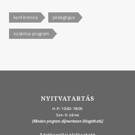
konferencia
pedagógus
szakmai program
NYITVATARTÁS
H-P: 10:00-18:00
Szo-V: zárva
(Minden program díjmentesen látogatható.)
Adatkezelési tájékoztató