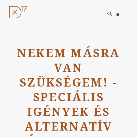
open
open
search
sidebar
form
Ugrás
a
NEKEM MÁSRA
tartalomhoz
VAN
SZÜKSÉGEM! -
SPECIÁLIS
IGÉNYEK ÉS
ALTERNATÍV