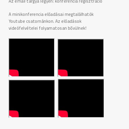
Az email tárgya legyen: konferencia regisztráció
A minikonferencia előadásai megtalálhatók
Youtube csatornánkon. Az előadások
videófelvételei folyamatosan bővülnek!