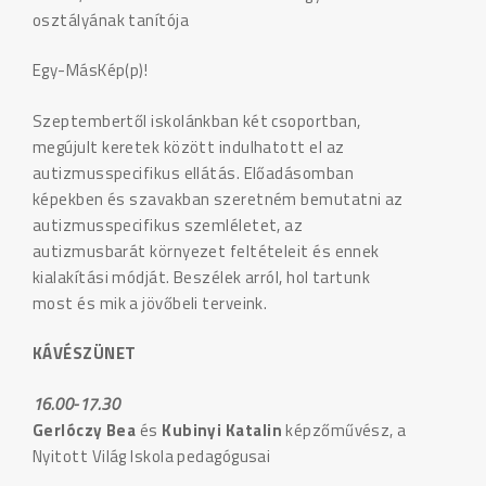
osztályának tanítója
Egy-MásKép(p)!
Szeptembertől iskolánkban két csoportban,
megújult keretek között indulhatott el az
autizmusspecifikus ellátás. Előadásomban
képekben és szavakban szeretném bemutatni az
autizmusspecifikus szemléletet, az
autizmusbarát környezet feltételeit és ennek
kialakítási módját. Beszélek arról, hol tartunk
most és mik a jövőbeli terveink.
KÁVÉSZÜNET
16.00-17.30
Gerlóczy Bea
és
Kubinyi Katalin
képzőművész, a
Nyitott Világ Iskola pedagógusai