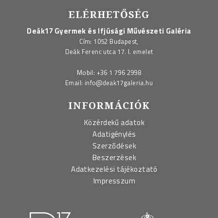
ELÉRHETŐSÉG
Deák17 Gyermek és Ifjúsági Művészeti Galéria
Cím: 1052 Budapest,
Deák Ferenc utca 17. I. emelet
Mobil:
+36 1 796 2998
Email:
info@deak17galeria.hu
INFORMÁCIÓK
Közérdekű adatok
Adatigénylés
Szerződések
Beszerzések
Adatkezelési tájékoztató
Impresszum