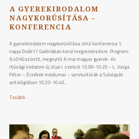
A GYEREKIRODALOM
NAGYKORÚSÍTÁSA –
KONFERENCIA
A gyerekirodalom nagykorúsítása című konferencia 1.
napja Deák17 Galériában kerül megrendezésre. Program:
9.40 Köszöntő, megnyitó A mai magyar gyerek- és
ifjúsági irodalom új útjai I. szekció 10.00-10.20 – L. Varga
Péter – Érzékek médiumai – verskultúrák a Szívlapát
antológiában 10.20-10.40…
Tovább
"A
gyerekirodalom
nagykorúsítása
–
konferencia"