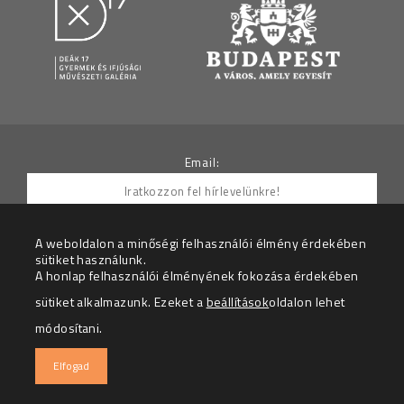
Email:
A weboldalon a minőségi felhasználói élmény érdekében
sütiket használunk.
Hozzájárulok ahhoz, hogy az Adatkezelő részemre
A honlap felhasználói élményének fokozása érdekében
hírleveleket küldjön.
sütiket alkalmazunk. Ezeket a
beállítások
oldalon lehet
Az adatkezelési tájékoztatót megértettem.
módosítani.
© 2026 – Deák 17 Gyermek és Ifjúsági Galéria – Minden
Elfogad
jog fenntartva