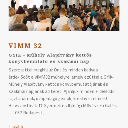
VIMM 32
GYIK - Műhely Alapítvány kettős
könyvbemutató és szakmai nap
Szeretettel meghívjuk Önt és minden kedves
érdeklődőt a VIMM32 műhelyre, amely ezúttal a GYIK-
Műhely Alapítvány kettős könyvbemutatójának és
szakmai napjának ad teret. Ajánljuk minden érdeklődő
rajztanárnak, óvópedagógusnak, kreatív szülőnek!
Helyszín: Deák 17 Gyermek és Ifjúsági Művészeti Galéria
– 1052 Budapest,…
Tovább
"VIMM