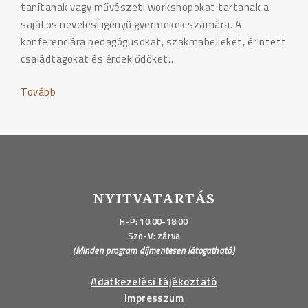
tanítanak vagy művészeti workshopokat tartanak a
sajátos nevelési igényű gyermekek számára. A
konferenciára pedagógusokat, szakmabelieket, érintett
családtagokat és érdeklődőket…
Tovább
"Nekem
másra
van
szükségem!
-
Speciális
igények
NYITVATARTÁS
és
H-P: 10:00-18:00
alternatív
Szo-V: zárva
módszerek
(Minden program díjmentesen látogatható.)
az
oktatásban"
Adatkezelési tájékoztató
Impresszum