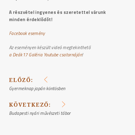
A részvétel ingyenes és szeretettel várunk
minden érdeklődőt!
Facebook esemény
Az eseményen készült videó megtekinthető
a Deák17 Galéria Youtube csatornáján
!
ELŐZŐ:
BEJEGYZÉS
Gyermeknap japán köntösben
NAVIGÁCIÓ
KÖVETKEZŐ:
Budapesti nyári művészeti tábor