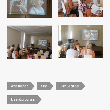
Ata Kandó
film
Filmvetítés
kísérőprogram