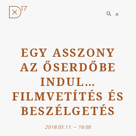
open
open
search
sidebar
form
Ugrás
a
EGY ASSZONY
tartalomhoz
AZ ŐSERDŐBE
INDUL…
FILMVETÍTÉS ÉS
BESZÉLGETÉS
2018.05.11. – 16:00