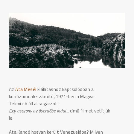
Az
Ata Meséi
kiállításhoz kapcsolódóan a
kuriózumnak számító, 1971-ben a Magyar
Televízió által sugárzott
Egy asszony az őserdőbe indul…
című filmet vetítjük
le.
Ata Kandó hogyan került Venezuelába? Milyen