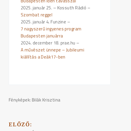
Budapesten idén tavasszal
2025. január 25. – Kossuth Rádió –
Szombat reggel
2025. január 4. Funzine –
7 nagyszerű ingyenes program
Budapesten januárra
2024. december 18. prae.hu –
A művészet ünnepe – Jubileumi
kiállítás a Deák17-ben
Fényképek: Bilák Krisztina
ELŐZŐ:
BEJEGYZÉS