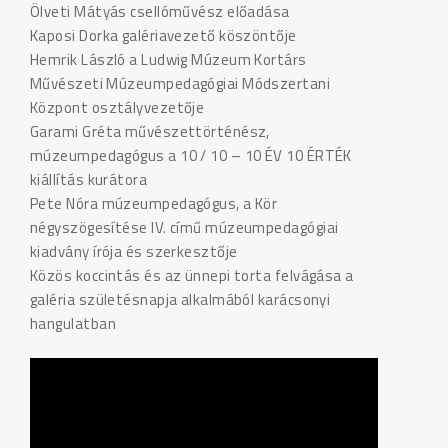
Ölveti Mátyás csellóművész előadása
Kaposi Dorka galériavezető köszöntője
Hemrik László a Ludwig Múzeum Kortárs
Művészeti Múzeumpedagógiai Módszertani
Központ osztályvezetője
Garami Gréta művészettörténész,
múzeumpedagógus a 10 / 10 – 10 ÉV 10 ÉRTÉK
kiállítás kurátora
Pete Nóra múzeumpedagógus, a Kör
négyszögesítése IV. című múzeumpedagógiai
kiadvány írója és szerkesztője
Közös koccintás és az ünnepi torta felvágása a
galéria születésnapja alkalmából karácsonyi
hangulatban