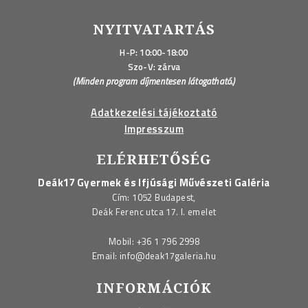
NYITVATARTÁS
H-P: 10:00-18:00
Szo-V: zárva
(Minden program díjmentesen látogatható.)
Adatkezelési tájékoztató
Impresszum
ELÉRHETŐSÉG
Deák17 Gyermek és Ifjúsági Művészeti Galéria
Cím: 1052 Budapest,
Deák Ferenc utca 17. I. emelet
Mobil:
+36 1 796 2998
Email:
info@deak17galeria.hu
INFORMÁCIÓK