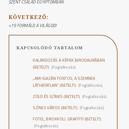
SZENT CSALÁD EGYIPTOMBAN
NAVIGÁCIÓ
KÖVETKEZŐ:
<19 FORMÁLD A VILÁGOD!
KAPCSOLÓDÓ TARTALOM
KALANDOZÁS A KÉPEK BIRODALMÁBAN
(BETELT!)
(Foglalkozás)
„AMI IGAZÁN FONTOS, A SZEMNEK
LÁTHATATLAN” (BETELT!)
(Foglalkozás)
ZÖLD ÉS SZÍNES (BETELT!)
(Foglalkozás)
SZÍNES VÁROS (BETELT!)
(Foglalkozás)
FOTEL, BROKKOLI, GRAFFITI (BETELT!)
(Foglalkozás)