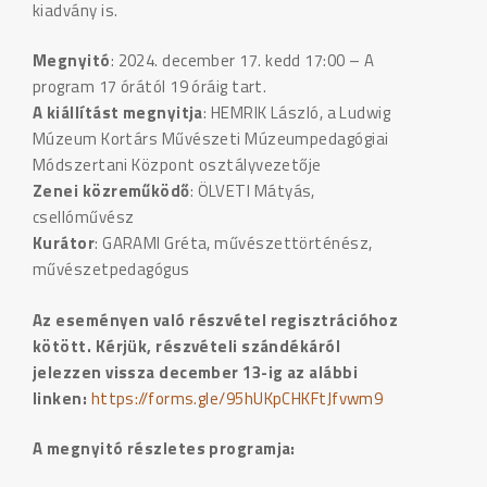
kiadvány is.
Megnyitó
: 2024. december 17. kedd 17:00 – A
program 17 órától 19 óráig tart.
A kiállítást megnyitja
: HEMRIK László, a Ludwig
Múzeum Kortárs Művészeti Múzeumpedagógiai
Módszertani Központ osztályvezetője
Zenei közreműködő
: ÖLVETI Mátyás,
csellóművész
Kurátor
: GARAMI Gréta, művészettörténész,
művészetpedagógus
Az eseményen való részvétel regisztrációhoz
kötött. Kérjük, részvételi szándékáról
jelezzen vissza december 13-ig az alábbi
linken:
https://forms.gle/95hUKpCHKFtJfvwm9
A megnyitó részletes programja: