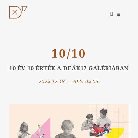
open
open
search
sidebar
form
Ugrás
a
10/10
tartalomhoz
10 ÉV 10 ÉRTÉK A DEÁK17 GALÉRIÁBAN
2024.12.18. – 2025.04.05.