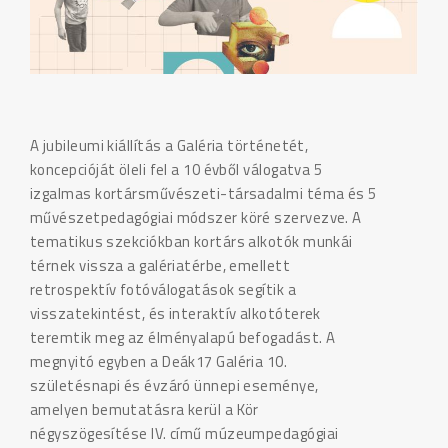
A jubileumi kiállítás a Galéria történetét,
koncepcióját öleli fel a 10 évből válogatva 5
izgalmas kortársművészeti-társadalmi téma és 5
művészetpedagógiai módszer köré szervezve. A
tematikus szekciókban kortárs alkotók munkái
térnek vissza a galériatérbe, emellett
retrospektív fotóválogatások segítik a
visszatekintést, és interaktív alkotóterek
teremtik meg az élményalapú befogadást. A
megnyitó egyben a Deák17 Galéria 10.
születésnapi és évzáró ünnepi eseménye,
amelyen bemutatásra kerül a Kör
négyszögesítése IV. című múzeumpedagógiai