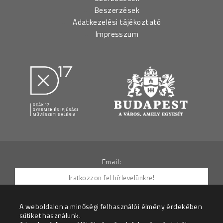
Beszerzések
Adatkezelési tájékoztató
Impresszum
Email:
A weboldalon a minőségi felhasználói élmény érdekében
sütiket használunk.
Hozzájárulok ahhoz, hogy az Adatkezelő részemre