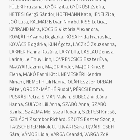
FÜLEKI Fruzsina, GYŐRI Zita, GYŰRŰSI Zsófia,
HETESI Gergő Sándor, HOFFMANN Kata, JENEI Zita,
JOÓ Luca, KALMÁR István Nimród, KISS Letícia,
KIVIRAND Nóra, KOCSIS Viktória Alexandra,
KOMJÁTHY Anna Boglárka, KÓSA Frida Franciska,
KOVÁCS Boglárka, KUN Ágota, LACZKÓ Zsuzsanna,
LAKNER Hanna Rozália, LAKY Lilla, LASLAU Denisa
Larina, Le Thuy Linh, LOVRENCSICS Eszter Éva,
MAGYAR Jázmin, MAJOR Andor, MAJOR Kincső
Elena, MAKÓ Fanni Kitti, NEMESKÉRI Kendra
Miriam, NÉMETH Lili Hanna, OLÁH Eszter, ORBÁN
Péter, OROSZ-MÁTHÉ Rudolf, PÉRCSI Emma,
PUSKÁS Petra, SIMÁN Malvin, SUBECZ Viktória
Hanna, SULYOK Lili Anna, SZABÓ Anna, SZABÓ
Szirka, SZALMA Melissza Roxána, SZEPESI Kincső,
SZILÁGYI Zsombor Richárd, SZŰTS Eszter Szonja,
TAGSCHERER Nikolett, UJVÁRI Sára, UJVÁRI-CSEH
Sára, VÁMOS Lídia, VARGA Csanád, VARGA Zoé