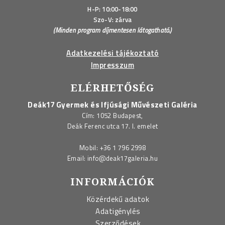
H-P: 10:00-18:00
Szo-V: zárva
(Minden program díjmentesen látogatható.)
Adatkezelési tájékoztató
Impresszum
ELÉRHETŐSÉG
Deák17 Gyermek és Ifjúsági Művészeti Galéria
Cím: 1052 Budapest,
Deák Ferenc utca 17. I. emelet
Mobil:
+36 1 796 2998
Email:
info@deak17galeria.hu
INFORMÁCIÓK
Közérdekű adatok
Adatigénylés
Szerződések