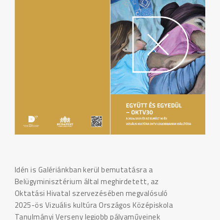
Idén is Galériánkban kerül bemutatásra a
Belügyminisztérium által meghirdetett, az
Oktatási Hivatal szervezésében megvalósuló
2025-ös Vizuális kultúra Országos Középiskola
Tanulmányi Verseny legjobb pályaműveinek