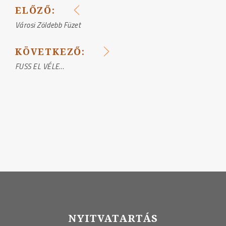
ELŐZŐ:
BEJEGYZÉS
Városi Zöldebb Füzet
NAVIGÁCIÓ
KÖVETKEZŐ:
FUSS EL VÉLE…
NYITVATARTÁS