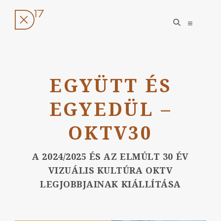
open
open
search
sidebar
form
Ugrás
a
EGYÜTT ÉS
tartalomhoz
EGYEDÜL –
OKTV30
A 2024/2025 ÉS AZ ELMÚLT 30 ÉV
VIZUÁLIS KULTÚRA OKTV
LEGJOBBJAINAK KIÁLLÍTÁSA