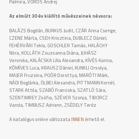
Palmira, VÖRÖS Andrej
Az elmúlt 30 év kiállító művészeinek névsora:
BALÁZS Bogdán, BURKUS Judit, CZÁR Anna Csenge,
CZENE Márta, CSEH Krisztina, DUBLECZ Dániel,
FEHÉRVÁRI Tekla, GOSCHLER Tamás, HALÁCHY
Nóra, KOLLÁTH Zsuzsanna Diána, JUHÁSZ
Veronika, KALÁCSKA Lilla Alexandra, KÍVÉS Karina,
KŐMÍVES Luca, KRAUSZ Dániel, KUNKLI Orsolya,
MAJER Fruzsina, POÓR Dorottya, MARÓTI Márk,
NÁDI Boglárka, ÖLBEI Alexandra, PITTMANN Kornél,
STARK Attila, SZABÓ Franciska, SZATLÓ Sára,
SZENTIMREY Zsófia, SZÉVER Szonja, TIBORCZ
Vanda, TIMBUSZ Adrienn, ZSÉDELY Teréz
A katalógus online változata
INNEN
érhető el.