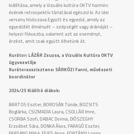
kiállítása, amely a Vizuális kultúra OKTV harminc
évének retrospektív tárlatával egészül ki. Az idei
verseny hívószava Együtt és egyedül, amely az
egyedüllét élményét – szépségét vagy drámáját –
helyezi fókuszba, valamint azt az eseményt,
érzést, amit csak együtt élhetünk át.
Kurátor: LÁZÁR Zsuzsa, a Vizuális Kultúra OKTV
ügyvezetője
Kurátorasszisztens: SÁRKÖZI Fanni, művészeti
koordinátor
2024/25 Kiállító diákok:
BARTOS Eszter, BOROSÁN Tünde, BOZSITS
Boglárka, CSIZMADIA Laura, CSOLLÁR Imre,
CSORBA Szofi, DABAC Dorina, DIÓSZEGHY
Erzsébet Sára, DONKA Ákos, FARAGÓ Eszter,
FARSANG Máté, FEJES Anna, FONTÁNYI Lorina,