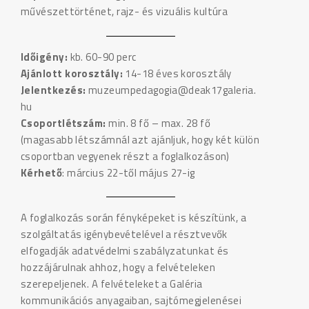
művészettörténet, rajz- és vizuális kultúra
Időigény:
kb. 60-90 perc
Ajánlott korosztály:
14-18 éves korosztály
Jelentkezés:
muzeumpedagogia@deak17galeria.
hu
Csoportlétszám:
min. 8 fő – max. 28 fő
(magasabb létszámnál azt ajánljuk, hogy két külön
csoportban vegyenek részt a foglalkozáson)
Kérhető
: március 22-től május 27-ig
A foglalkozás során fényképeket is készítünk, a
szolgáltatás igénybevételével a résztvevők
elfogadják adatvédelmi szabályzatunkat és
hozzájárulnak ahhoz, hogy a felvételeken
szerepeljenek. A felvételeket a Galéria
kommunikációs anyagaiban, sajtómegjelenései