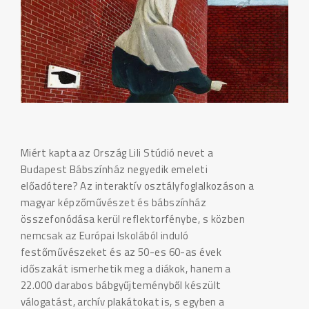
Miért kapta az Ország Lili Stúdió nevet a
Budapest Bábszínház negyedik emeleti
előadótere? Az interaktív osztályfoglalkozáson a
magyar képzőművészet és bábszínház
összefonódása kerül reflektorfénybe, s közben
nemcsak az Európai Iskolából induló
festőművészeket és az 50-es 60-as évek
időszakát ismerhetik meg a diákok, hanem a
22.000 darabos bábgyűjteményből készült
válogatást, archív plakátokat is, s egyben a