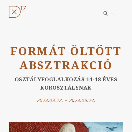
open
open
search
sidebar
form
Ugrás
a
FORMÁT ÖLTÖTT
tartalomhoz
ABSZTRAKCIÓ
OSZTÁLYFOGLALKOZÁS 14-18 ÉVES
KOROSZTÁLYNAK
2023.03.22. – 2023.05.27.