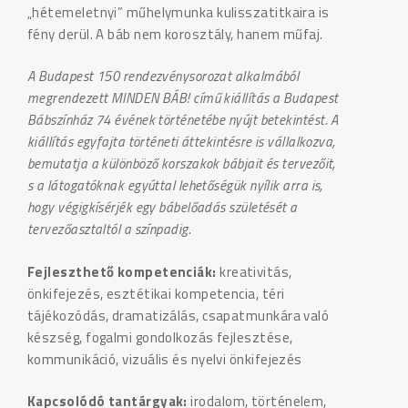
„hétemeletnyi” műhelymunka kulisszatitkaira is
fény derül. A báb nem korosztály, hanem műfaj.
A Budapest 150 rendezvénysorozat alkalmából
megrendezett MINDEN BÁB! című kiállítás a Budapest
Bábszínház 74 évének történetébe nyújt betekintést. A
kiállítás egyfajta történeti áttekintésre is vállalkozva,
bemutatja a különböző korszakok bábjait és tervezőit,
s a látogatóknak egyúttal lehetőségük nyílik arra is,
hogy végigkísérjék egy bábelőadás születését a
tervezőasztaltól a színpadig.
Fejleszthető kompetenciák:
kreativitás,
önkifejezés, esztétikai kompetencia, téri
tájékozódás, dramatizálás, csapatmunkára való
készség, fogalmi gondolkozás fejlesztése,
kommunikáció, vizuális és nyelvi önkifejezés
Kapcsolódó tantárgyak:
irodalom, történelem,