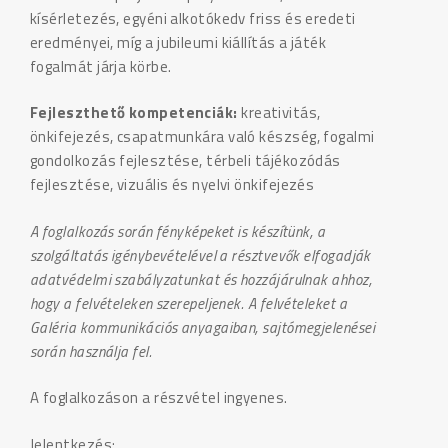
kísérletezés, egyéni alkotókedv friss és eredeti
eredményei, míg a jubileumi kiállítás a játék
fogalmát járja körbe.
Fejleszthető kompetenciák:
kreativitás,
önkifejezés, csapatmunkára való készség, fogalmi
gondolkozás fejlesztése, térbeli tájékozódás
fejlesztése, vizuális és nyelvi önkifejezés
A foglalkozás során fényképeket is készítünk, a
szolgáltatás igénybevételével a résztvevők elfogadják
adatvédelmi szabályzatunkat és hozzájárulnak ahhoz,
hogy a felvételeken szerepeljenek. A felvételeket a
Galéria kommunikációs anyagaiban, sajtómegjelenései
során használja fel.
A foglalkozáson a részvétel ingyenes.
Jelentkezés: