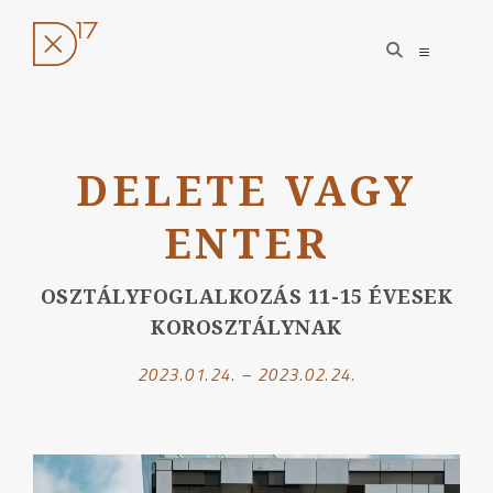
open
open
search
sidebar
form
Ugrás
a
DELETE VAGY
tartalomhoz
ENTER
OSZTÁLYFOGLALKOZÁS 11-15 ÉVESEK
KOROSZTÁLYNAK
2023.01.24. – 2023.02.24.