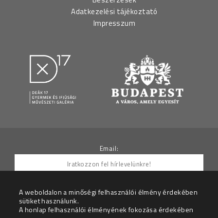
Adatkezelési tájékoztató
Impresszum
Email:
A weboldalon a minőségi felhasználói élmény érdekében
sütiket használunk.
Hozzájárulok ahhoz, hogy az Adatkezelő részemre
A honlap felhasználói élményének fokozása érdekében
hírleveleket küldjön.