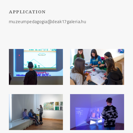
APPLICATION
muzeumpedagogia@deak17galeria.hu