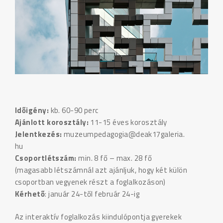
Id
ő
ig
é
ny:
kb. 60-90 perc
Ajánlott korosztály:
11-15 éves korosztály
Jelentkezés:
muzeumpedagogia@deak17galeria.
hu
Csoportlétszám:
min. 8 fő – max. 28 fő
(magasabb létszámnál azt ajánljuk, hogy két külön
csoportban vegyenek részt a foglalkozáson)
Kérhet
ő
: január 24-től február 24-ig
Az interaktív foglalkozás kiindulópontja gyerekek