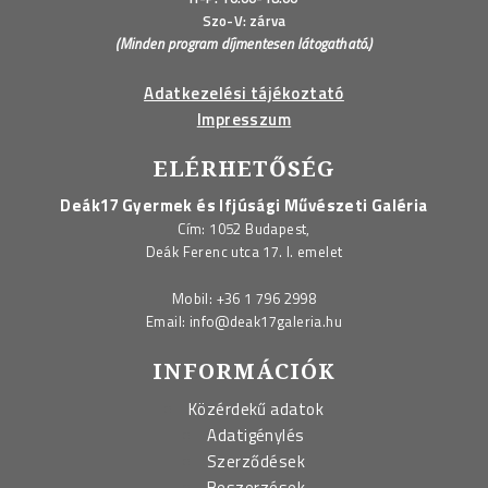
Szo-V: zárva
(Minden program díjmentesen látogatható.)
Adatkezelési tájékoztató
Impresszum
ELÉRHETŐSÉG
Deák17 Gyermek és Ifjúsági Művészeti Galéria
Cím: 1052 Budapest,
Deák Ferenc utca 17. I. emelet
Mobil:
+36 1 796 2998
Email:
info@deak17galeria.hu
INFORMÁCIÓK
Közérdekű adatok
Adatigénylés
Szerződések
Beszerzések