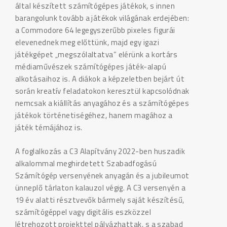
által készített számítógépes játékok, s innen
barangolunk tovább a játékok világának erdejében:
a Commodore 64 legegyszerűbb pixeles figurái
elevenednek meg előttünk, majd egy igazi
játékgépet „megszólaltatva” elérünk a kortárs
médiaművészek számítógépes játék-alapú
alkotásaihoz is. A diákok a képzeletben bejárt út
során kreatív feladatokon keresztül kapcsolódnak
nemcsak a kiállítás anyagához és a számítógépes
játékok történetiségéhez, hanem magához a
játék témájához is.
A foglalkozás a C3 Alapítvány 2022-ben huszadik
alkalommal meghirdetett Szabadfogású
Számítógép versenyének anyagán és a jubileumot
ünneplő tárlaton kalauzol végig. A C3 versenyén a
19 év alatti résztvevők bármely saját készítésű,
számítógéppel vagy digitális eszközzel
létrehozott projekttel pályázhattak, s a szabad