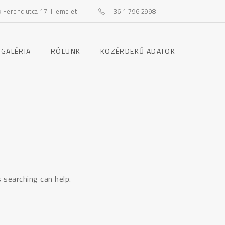
Ferenc utca 17. I. emelet
+36 1 796 2998
toggle
toggle
 GALÉRIA
RÓLUNK
KÖZÉRDEKŰ ADATOK
child
child
menu
menu
 searching can help.