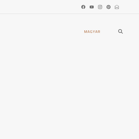
open
MAGYAR
search
form