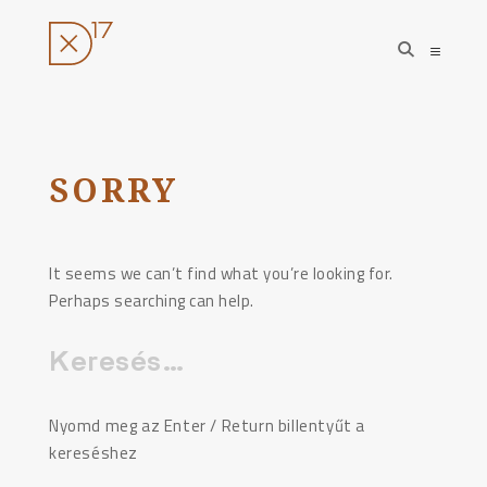
open
open
search
sideba
form
Ugrás
a
tartalomhoz
SORRY
It seems we can’t find what you’re looking for.
Perhaps searching can help.
Keresés:
Nyomd meg az Enter / Return billentyűt a
kereséshez