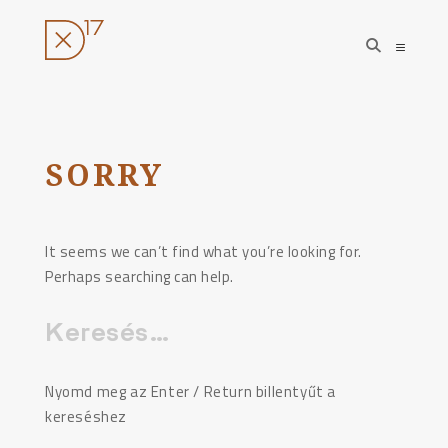
open
open
search
sideba
form
Ugrás
a
tartalomhoz
SORRY
It seems we can’t find what you’re looking for.
Perhaps searching can help.
Keresés:
Nyomd meg az Enter / Return billentyűt a
kereséshez