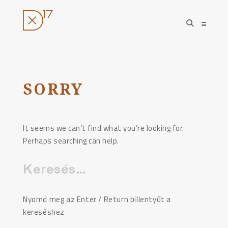
open
open
search
sideba
form
Ugrás
a
tartalomhoz
SORRY
It seems we can’t find what you’re looking for.
Perhaps searching can help.
Keresés:
Nyomd meg az Enter / Return billentyűt a
kereséshez