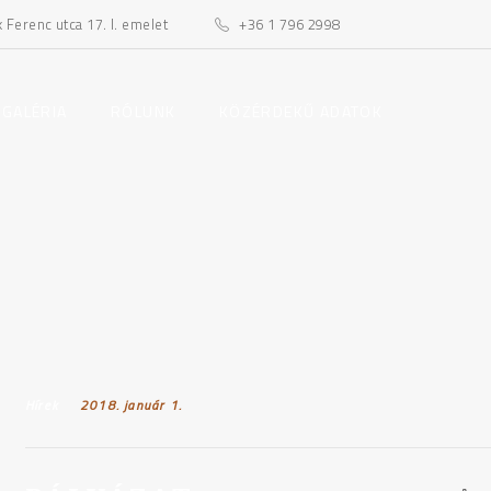
Ferenc utca 17. I. emelet
+36 1 796 2998
toggle
toggle
 GALÉRIA
RÓLUNK
KÖZÉRDEKŰ ADATOK
child
child
menu
menu
Hírek
Posted on:
2018. január 1.