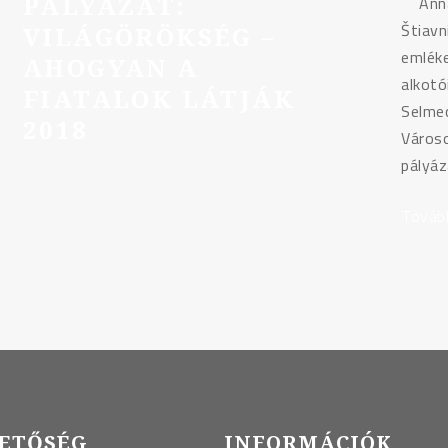
PÁLYÁZAT:
Annak
Štiavn
VILÁGÖRÖKSÉG –
emléke
AHOGYAN A
alkotó
FIATALOK LÁTJÁK
Selmec
2018
Városo
pályáz
Továb
ETŐSÉG
INFORMÁCIÓK