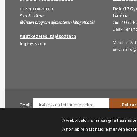
Deák17 Gye
H-P: 10:00-18:00
Galéria
Szo-V: zárva
(Minden program díjmentesen látogatható.)
Cím: 1052 B
Deák Ferenc 
Adatkezelési tájékoztató
Mobil:
+36 1
Impresszum
Email:
info@
Email:
Hozzájárulok ahhoz, hogy az Adatkezelő részemre hí
A weboldalon a minőségi felhasználói
Az adatkezelési tájékoztatót megértettem.
A honlap felhasználói élményének fo