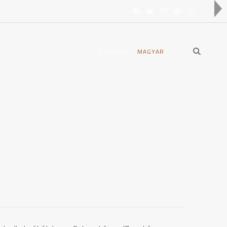
open
ENGLISH
MAGYAR
search
form