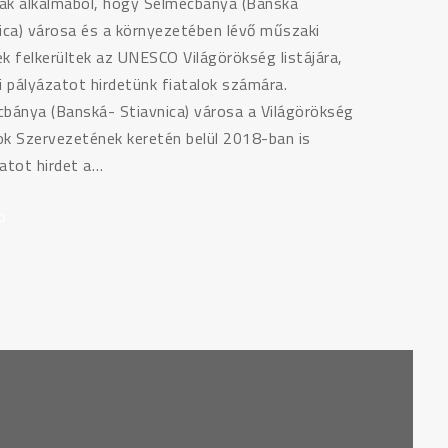
 alkalmából, hogy Selmecbánya (Banská
ica) városa és a környezetében lévő műszaki
k felkerültek az UNESCO Világörökség listájára,
i pályázatot hirdetünk fiatalok számára.
bánya (Banská- Stiavnica) városa a Világörökség
k Szervezetének keretén belül 2018-ban is
atot hirdet a…
b
"PÁLYÁZAT:
VILÁGÖRÖKSÉG
–
AHOGYAN
A
FIATALOK
LÁTJÁK
2018"