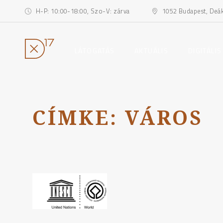
H-P: 10:00-18:00, Szo-V: zárva
1052 Budapest, Deák 
toggle
toggle
LÁTOGATÁS
AKTUÁLIS
DIGITÁLIS
child
child
menu
menu
Ugrás
a
tartalomhoz
CÍMKE:
VÁROS