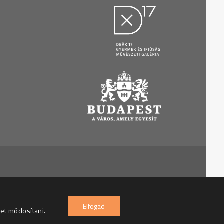
7 Gyermek és Ifjúsági Galéria – Minden jog fenntartva
Elfogad
het módosítani.