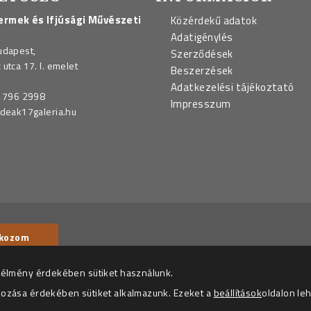
rmek és Ifjúsági Művészeti
Közérdekű adatok
Adatigénylés
udapest,
Szerződések
utca 17. I. emelet
Beszerzések
Adatkezelési tájékoztató
 796 2998
Impresszum
deak17galeria.hu
© 2026 – Deák 1
rleveleket küldjön.
 élmény érdekében sütiket használunk.
kozása érdekében sütiket alkalmazunk. Ezeket a
beállítások
oldalon le