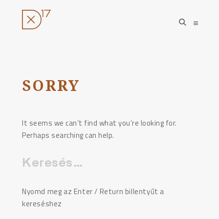
open
open
search
sideba
form
Ugrás
a
tartalomhoz
SORRY
It seems we can’t find what you’re looking for.
Perhaps searching can help.
Keresés:
Nyomd meg az Enter / Return billentyűt a
kereséshez