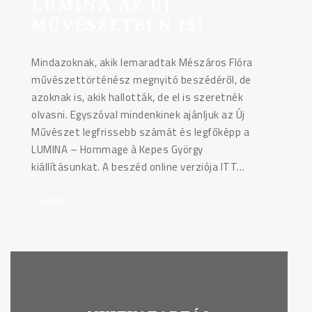
LUMINA AZ ÚJ
MŰVÉSZETBEN IS!
Mindazoknak, akik lemaradtak Mészáros Flóra
művészettörténész megnyitó beszédéről, de
azoknak is, akik hallották, de el is szeretnék
olvasni. Egyszóval mindenkinek ajánljuk az Új
Művészet legfrissebb számát és legfőképp a
LUMINA – Hommage à Kepes György
kiállításunkat. A beszéd online verziója ITT…
Tovább
"LUMINA
az
Új
Művészetben
is!"