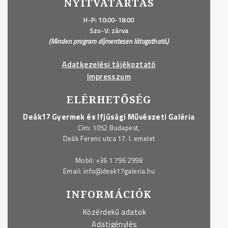
NYITVATARTÁS
H-P: 10:00-18:00
Szo-V: zárva
(Minden program díjmentesen látogatható.)
Adatkezelési tájékoztató
Impresszum
ELÉRHETŐSÉG
Deák17 Gyermek és Ifjúsági Művészeti Galéria
Cím: 1052 Budapest,
Deák Ferenc utca 17. I. emelet
Mobil:
+36 1 796 2998
Email:
info@deak17galeria.hu
INFORMÁCIÓK
Közérdekű adatok
Adatigénylés