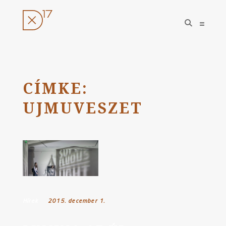
open
open
search
sideba
form
Ugrás
a
tartalomhoz
CÍMKE:
UJMUVESZET
Hírek
Posted on:
2015. december 1.