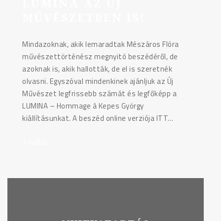
LUMINA AZ ÚJ
MŰVÉSZETBEN IS!
Mindazoknak, akik lemaradtak Mészáros Flóra
művészettörténész megnyitó beszédéről, de
azoknak is, akik hallották, de el is szeretnék
olvasni. Egyszóval mindenkinek ajánljuk az Új
Művészet legfrissebb számát és legfőképp a
LUMINA – Hommage à Kepes György
kiállításunkat. A beszéd online verziója ITT…
Tovább
"LUMINA
az
Új
Művészetben
is!"