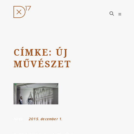
open
open
search
sideba
form
Ugrás
a
tartalomhoz
CÍMKE:
ÚJ
MŰVÉSZET
Hírek
Posted on:
2015. december 1.