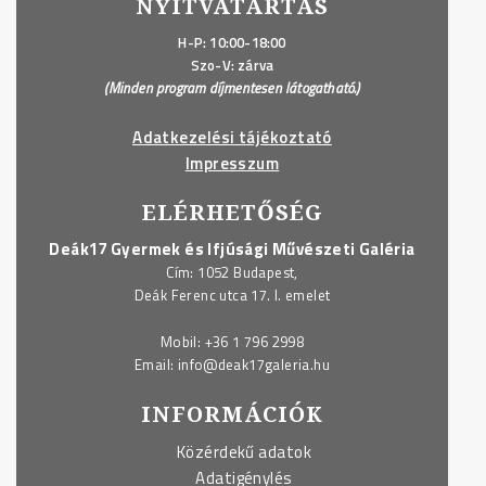
NYITVATARTÁS
H-P: 10:00-18:00
Szo-V: zárva
(Minden program díjmentesen látogatható.)
Adatkezelési tájékoztató
Impresszum
ELÉRHETŐSÉG
Deák17 Gyermek és Ifjúsági Művészeti Galéria
Cím: 1052 Budapest,
Deák Ferenc utca 17. I. emelet
Mobil:
+36 1 796 2998
Email:
info@deak17galeria.hu
INFORMÁCIÓK
Közérdekű adatok
Adatigénylés