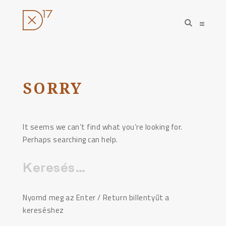
open
open
search
sideba
form
Ugrás
a
tartalomhoz
SORRY
It seems we can’t find what you’re looking for.
Perhaps searching can help.
Keresés:
Nyomd meg az Enter / Return billentyűt a
kereséshez