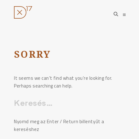
open
open
search
sideba
form
Ugrás
a
tartalomhoz
SORRY
It seems we can’t find what you’re looking for.
Perhaps searching can help.
Keresés:
Nyomd meg az Enter / Return billentyűt a
kereséshez