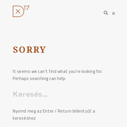
open
open
search
sideba
form
Ugrás
a
tartalomhoz
SORRY
It seems we can’t find what you’re looking for.
Perhaps searching can help.
Keresés:
Nyomd meg az Enter / Return billentyűt a
kereséshez