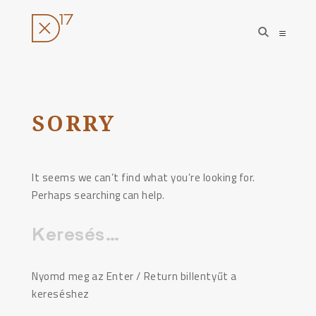
open
open
search
sideba
form
Ugrás
a
tartalomhoz
SORRY
It seems we can’t find what you’re looking for.
Perhaps searching can help.
Keresés:
Nyomd meg az Enter / Return billentyűt a
kereséshez