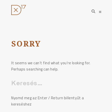
open
open
search
sideba
form
Ugrás
a
tartalomhoz
SORRY
It seems we can’t find what you’re looking for.
Perhaps searching can help.
Keresés:
Nyomd meg az Enter / Return billentyűt a
kereséshez