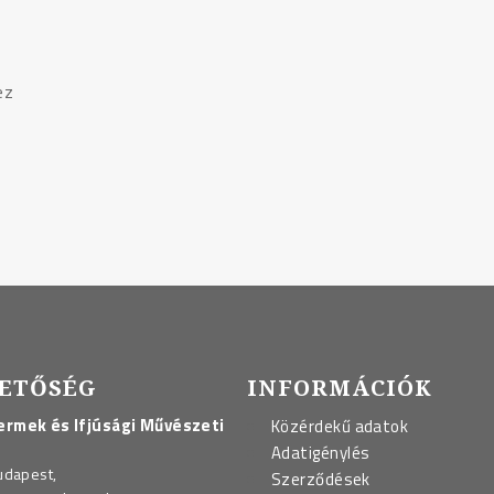
ez
ETŐSÉG
INFORMÁCIÓK
rmek és Ifjúsági Művészeti
Közérdekű adatok
Adatigénylés
udapest,
Szerződések