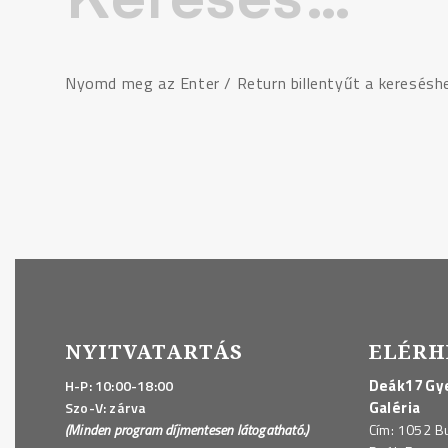
Nyomd meg az Enter / Return billentyűt a keresésh
NYITVATARTÁS
ELÉRH
Deák17 Gye
H-P: 10:00-18:00
Galéria
Szo-V: zárva
(Minden program díjmentesen látogatható.)
Cím: 1052 B