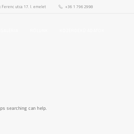
Ferenc utca 17. I. emelet
+36 1 796 2998
toggle
toggle
 GALÉRIA
RÓLUNK
KÖZÉRDEKŰ ADATOK
child
child
menu
menu
ps searching can help.