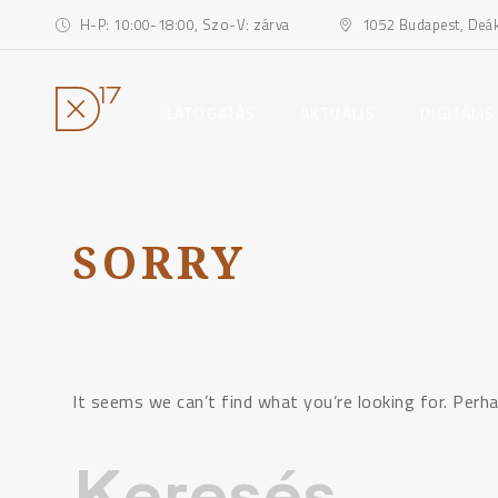
H-P: 10:00-18:00, Szo-V: zárva
1052 Budapest, Deák 
toggle
toggle
LÁTOGATÁS
AKTUÁLIS
DIGITÁLIS
child
child
menu
menu
Ugrás
a
tartalomhoz
SORRY
It seems we can’t find what you’re looking for. Perha
Keresés: