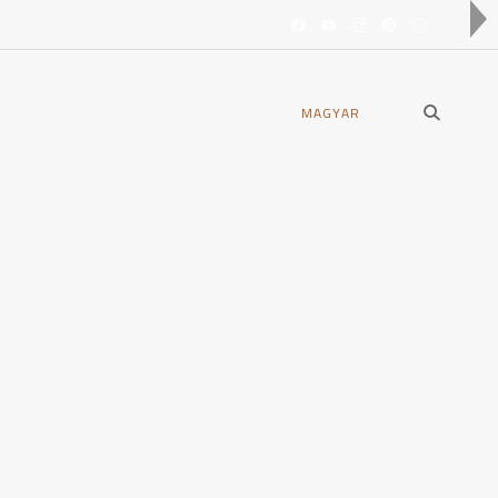
open
MAGYAR
search
form