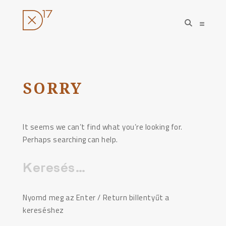
open
open
search
sideba
form
Ugrás
a
tartalomhoz
SORRY
It seems we can’t find what you’re looking for.
Perhaps searching can help.
Keresés:
Nyomd meg az Enter / Return billentyűt a
kereséshez