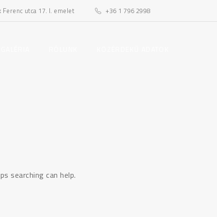
Ferenc utca 17. I. emelet
+36 1 796 2998
toggle
toggle
 GALÉRIA
RÓLUNK
KÖZÉRDEKŰ ADATOK
child
child
menu
menu
ps searching can help.