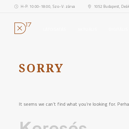
H-P: 10:00-18:00, Szo-V: zárva
1052 Budapest, Deák 
toggle
toggle
LÁTOGATÁS
AKTUÁLIS
DIGITÁLIS
child
child
menu
menu
Ugrás
a
tartalomhoz
SORRY
It seems we can’t find what you’re looking for. Perha
Keresés: