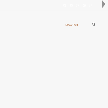
open
MAGYAR
search
form