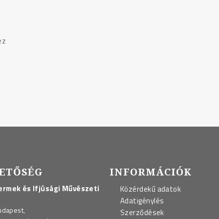
ez
ETŐSÉG
INFORMÁCIÓK
rmek és Ifjúsági Művészeti
Közérdekű adatok
Adatigénylés
udapest,
Szerződések