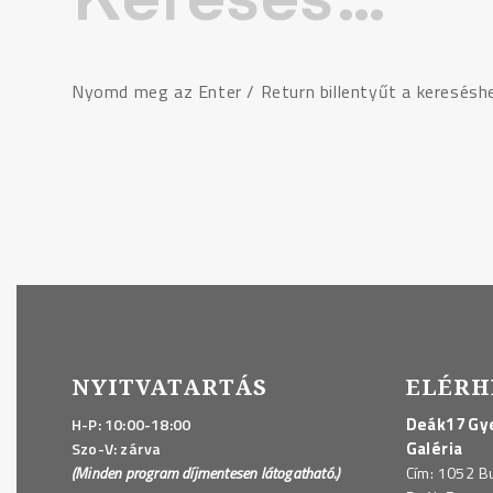
Nyomd meg az Enter / Return billentyűt a keresésh
NYITVATARTÁS
ELÉRH
Deák17 Gye
H-P: 10:00-18:00
Galéria
Szo-V: zárva
(Minden program díjmentesen látogatható.)
Cím: 1052 B