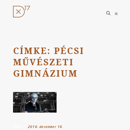
open
open
search
sideba
form
Ugrás
a
tartalomhoz
CÍMKE:
PÉCSI
MŰVÉSZETI
GIMNÁZIUM
Hírek
Posted on:
2016. december 16.