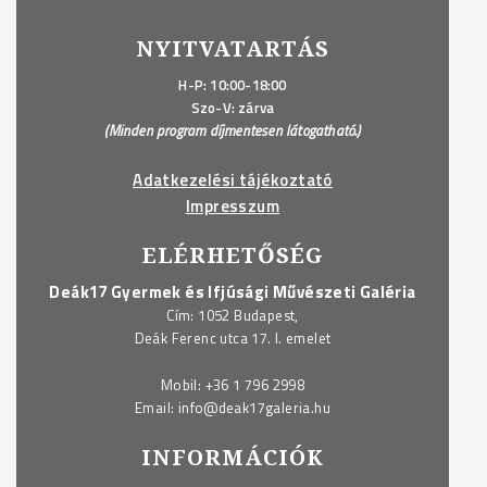
NYITVATARTÁS
H-P: 10:00-18:00
Szo-V: zárva
(Minden program díjmentesen látogatható.)
Adatkezelési tájékoztató
Impresszum
ELÉRHETŐSÉG
Deák17 Gyermek és Ifjúsági Művészeti Galéria
Cím: 1052 Budapest,
Deák Ferenc utca 17. I. emelet
Mobil:
+36 1 796 2998
Email:
info@deak17galeria.hu
INFORMÁCIÓK