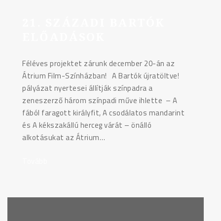
21. SZÁZADI BARTÓK
ELŐADÁSOK
Féléves projektet zárunk december 20-án az
Átrium Film-Színházban! A Bartók újratöltve!
pályázat nyertesei állítják színpadra a
zeneszerző három színpadi műve ihlette – A
fából faragott királyfit, A csodálatos mandarint
és A kékszakállú herceg várát – önálló
alkotásukat az Átrium…
Tovább
"21.
századi
Bartók
előadások"