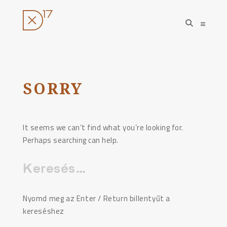
open
open
search
sideba
form
Ugrás
a
tartalomhoz
SORRY
It seems we can’t find what you’re looking for.
Perhaps searching can help.
Keresés:
Nyomd meg az Enter / Return billentyűt a
kereséshez