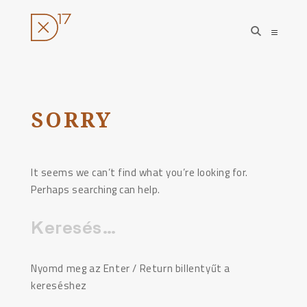
open
open
search
sideba
form
Ugrás
a
tartalomhoz
SORRY
It seems we can’t find what you’re looking for.
Perhaps searching can help.
Keresés:
Nyomd meg az Enter / Return billentyűt a
kereséshez