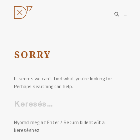
open
open
search
sideba
form
Ugrás
a
tartalomhoz
SORRY
It seems we can’t find what you’re looking for.
Perhaps searching can help.
Keresés:
Nyomd meg az Enter / Return billentyűt a
kereséshez