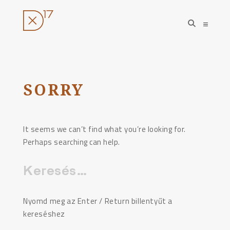
open
open
search
sideba
form
Ugrás
a
tartalomhoz
SORRY
It seems we can’t find what you’re looking for.
Perhaps searching can help.
Keresés:
Nyomd meg az Enter / Return billentyűt a
kereséshez