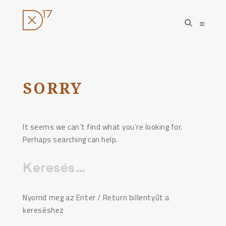
open
open
search
sideba
form
Ugrás
a
tartalomhoz
SORRY
It seems we can’t find what you’re looking for.
Perhaps searching can help.
Keresés:
Nyomd meg az Enter / Return billentyűt a
kereséshez