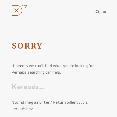
open
open
search
sideba
form
Ugrás
a
tartalomhoz
SORRY
It seems we can’t find what you’re looking for.
Perhaps searching can help.
Keresés:
Nyomd meg az Enter / Return billentyűt a
kereséshez