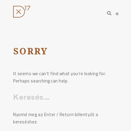
open
open
search
sideba
form
Ugrás
a
tartalomhoz
SORRY
It seems we can’t find what you’re looking for.
Perhaps searching can help.
Keresés:
Nyomd meg az Enter / Return billentyűt a
kereséshez