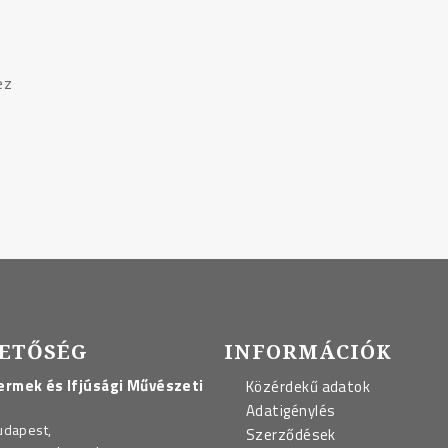
ez
ETŐSÉG
INFORMÁCIÓK
rmek és Ifjúsági Művészeti
Közérdekű adatok
Adatigénylés
udapest,
Szerződések