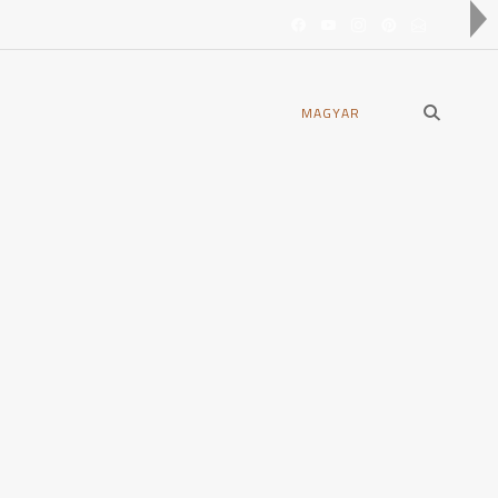
open
MAGYAR
search
form