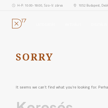
H-P: 10:00-18:00, Szo-V: zárva
1052 Budapest, Deák 
toggle
toggle
LÁTOGATÁS
AKTUÁLIS
DIGITÁLIS
child
child
menu
menu
Ugrás
a
tartalomhoz
SORRY
It seems we can’t find what you’re looking for. Perha
Keresés: