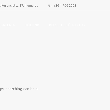
Ferenc utca 17. I. emelet
+36 1 796 2998
toggle
toggle
 GALÉRIA
RÓLUNK
KÖZÉRDEKŰ ADATOK
child
child
menu
menu
ps searching can help.