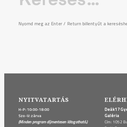
Nyomd meg az Enter / Return billentyűt a keresésh
NYITVATARTÁS
ELÉRH
Deák17 Gye
H-P: 10:00-18:00
Galéria
Szo-V: zárva
(Minden program díjmentesen látogatható.)
Cím: 1052 B