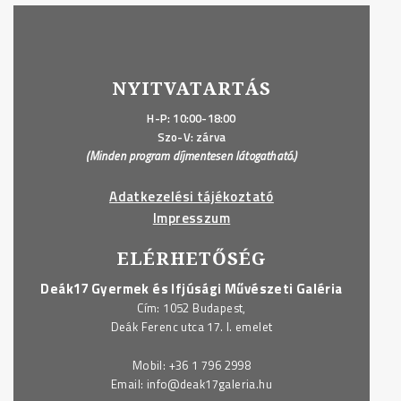
–
beadási
határidő:
január
NYITVATARTÁS
27."
H-P: 10:00-18:00
Szo-V: zárva
(Minden program díjmentesen látogatható.)
Adatkezelési tájékoztató
Impresszum
ELÉRHETŐSÉG
Deák17 Gyermek és Ifjúsági Művészeti Galéria
Cím: 1052 Budapest,
Deák Ferenc utca 17. I. emelet
Mobil:
+36 1 796 2998
Email:
info@deak17galeria.hu