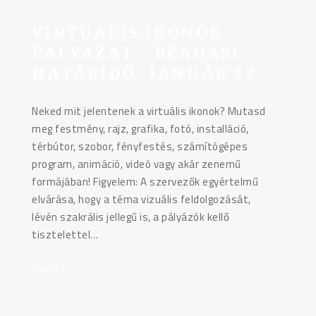
VIRTUÁLIS IKONOK
PÁLYÁZAT – BEADÁSI
HATÁRIDŐ: JANUÁR 27.
Neked mit jelentenek a virtuális ikonok? Mutasd
meg festmény, rajz, grafika, fotó, installáció,
térbútor, szobor, fényfestés, számítógépes
program, animáció, videó vagy akár zenemű
formájában! Figyelem: A szervezők egyértelmű
elvárása, hogy a téma vizuális feldolgozását,
lévén szakrális jellegű is, a pályázók kellő
tisztelettel…
Tovább
"Virtuális
ikonok
pályázat