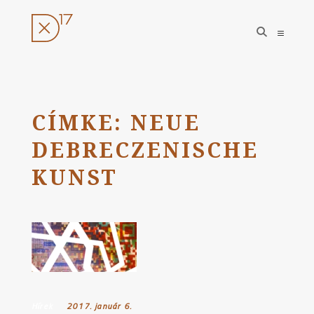
open
open
search
sideba
form
Ugrás
a
tartalomhoz
CÍMKE:
NEUE
DEBRECZENISCHE
KUNST
Hírek
Posted on:
2017. január 6.