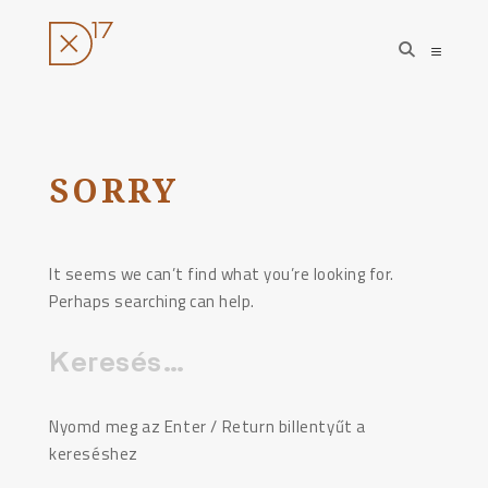
open
open
search
sideba
form
Ugrás
a
tartalomhoz
SORRY
It seems we can’t find what you’re looking for.
Perhaps searching can help.
Keresés:
Nyomd meg az Enter / Return billentyűt a
kereséshez