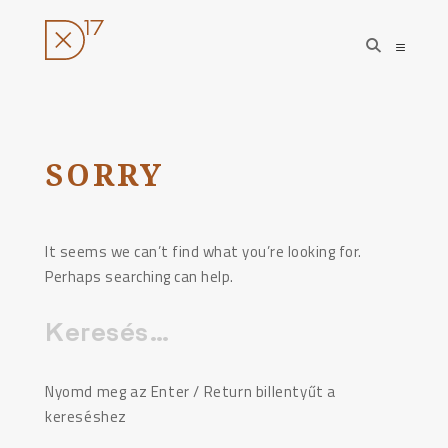
open
open
search
sideba
form
Ugrás
a
tartalomhoz
SORRY
It seems we can’t find what you’re looking for.
Perhaps searching can help.
Keresés:
Nyomd meg az Enter / Return billentyűt a
kereséshez