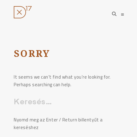
open
open
search
sideba
form
Ugrás
a
tartalomhoz
SORRY
It seems we can’t find what you’re looking for.
Perhaps searching can help.
Keresés:
Nyomd meg az Enter / Return billentyűt a
kereséshez