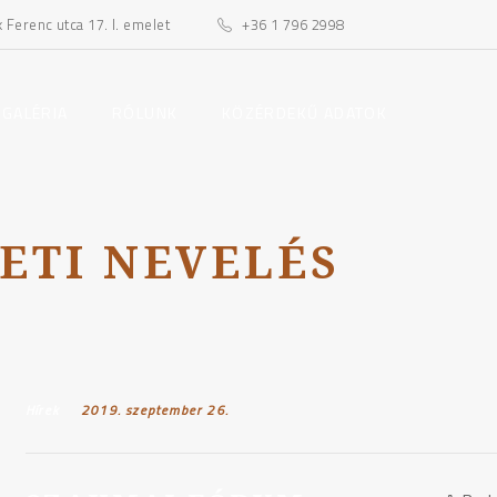
Ferenc utca 17. I. emelet
+36 1 796 2998
toggle
toggle
 GALÉRIA
RÓLUNK
KÖZÉRDEKŰ ADATOK
child
child
menu
menu
ETI NEVELÉS
Hírek
Posted on:
2019. szeptember 26.