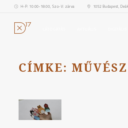
H-P: 10:00-18:00, Szo-V: zárva
1052 Budapest, Deák 
toggle
toggle
LÁTOGATÁS
AKTUÁLIS
DIGITÁLIS
child
child
menu
menu
Ugrás
a
tartalomhoz
CÍMKE:
MŰVÉSZ