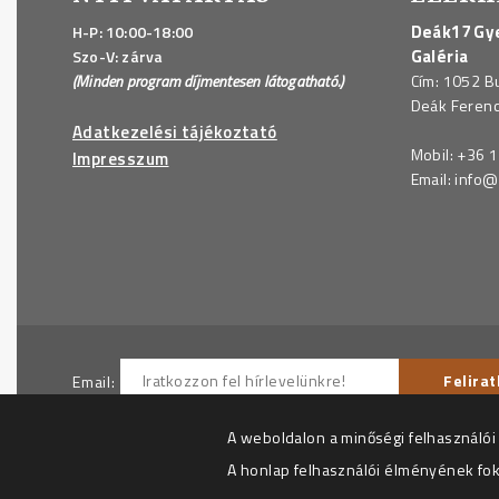
Deák17 Gye
H-P: 10:00-18:00
Galéria
Szo-V: zárva
(Minden program díjmentesen látogatható.)
Cím: 1052 B
Deák Ferenc 
Adatkezelési tájékoztató
Mobil:
+36 1
Impresszum
Email:
info@
Email:
Hozzájárulok ahhoz, hogy az Adatkezelő részemre hí
A weboldalon a minőségi felhasználói
Az adatkezelési tájékoztatót megértettem.
A honlap felhasználói élményének fo