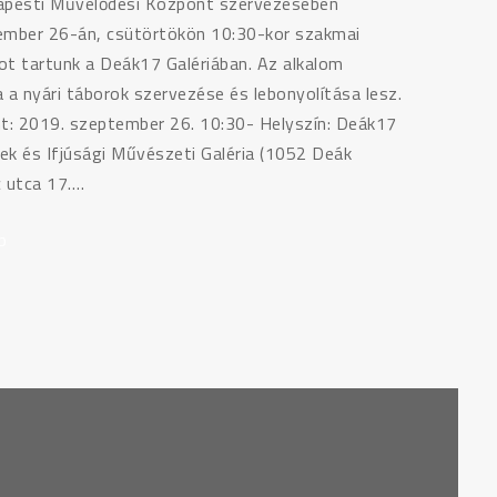
apesti Művelődési Központ szervezésében
ember 26-án, csütörtökön 10:30-kor szakmai
t tartunk a Deák17 Galériában. Az alkalom
 a nyári táborok szervezése és lebonyolítása lesz.
t: 2019. szeptember 26. 10:30- Helyszín: Deák17
k és Ifjúsági Művészeti Galéria (1052 Deák
 utca 17.…
b
"SZAKMAI
FÓRUM
–
NYÁRI
TÁBOROK
TAPASZTALATAI"