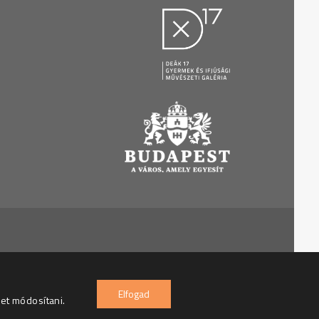
7 Gyermek és Ifjúsági Galéria – Minden jog fenntartva
Elfogad
het módosítani.