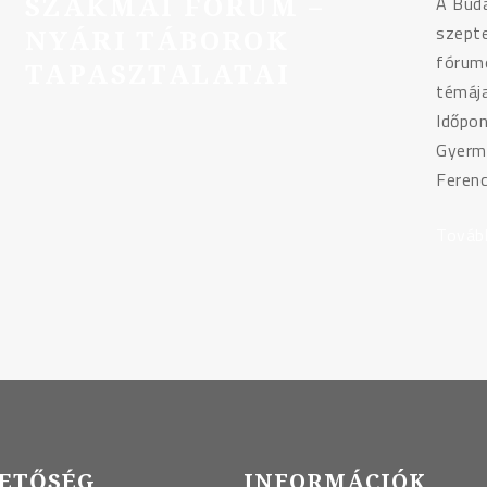
SZAKMAI FÓRUM –
A Bud
szept
NYÁRI TÁBOROK
fórumo
TAPASZTALATAI
témája
Időpon
Gyerme
Ferenc
Továb
ETŐSÉG
INFORMÁCIÓK