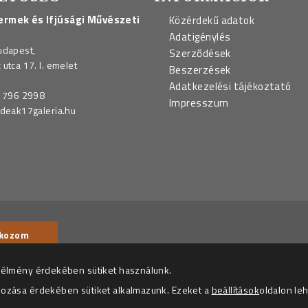
rmek és Ifjúsági Művészeti
Közérdekű adatok
Adatigénylés
udapest,
Szerződések
utca 17. I. emelet
Beszerzések
Adatkezelési tájékoztató
 796 2998
Impresszum
deak17galeria.hu
© 2026 – Deák 1
rleveleket küldjön.
 élmény érdekében sütiket használunk.
kozása érdekében sütiket alkalmazunk. Ezeket a
beállítások
oldalon le