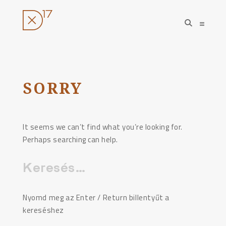
open
open
search
sideba
form
Ugrás
a
tartalomhoz
SORRY
It seems we can’t find what you’re looking for.
Perhaps searching can help.
Keresés:
Nyomd meg az Enter / Return billentyűt a
kereséshez