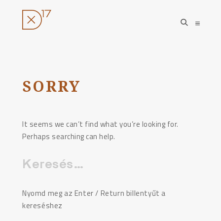
open
open
search
sideba
form
Ugrás
a
tartalomhoz
SORRY
It seems we can’t find what you’re looking for.
Perhaps searching can help.
Keresés:
Nyomd meg az Enter / Return billentyűt a
kereséshez